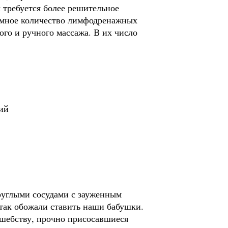
требуется более решительное
омное количество лимфодренажных
ого и ручного массажа. В их число
ий
руглыми сосудами с зауженным
 так обожали ставить наши бабушки.
лшебству, прочно присосавшиеся