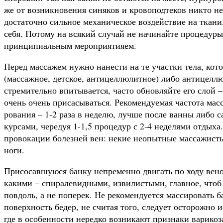
же от возникновения синяков и кровоподтеков никто не
достаточно сильное механическое воздействие на ткани
себя. Потому на всякий случай не начинайте процедуры
принципиальным мероприятияем.
Перед массажем нужно нанести на те участки тела, кот
(массажное, детское, антицеллюлитное) либо антицеллю
стремительно впитывается, часто обновляйте его слой –
очень очень присасываться. Рекомендуемая частота мас
рования – 1-2 раза в неделю, лучше после ванны либо 
курсами, чередуя 1-1,5 процедур с 2-4 неделями отдыха
провокации болезней вен:
некие неопытные массажисты
ноги.
Присосавшуюся банку непременно двигать по ходу вено
какими – спиралевидными, извилистыми, главное, чтоб
повдоль, а не поперек. Не рекомендуется массировать
поверхность бедер, не считая того, следует осторожно 
где в особенности нередко возникают признаки варикоз