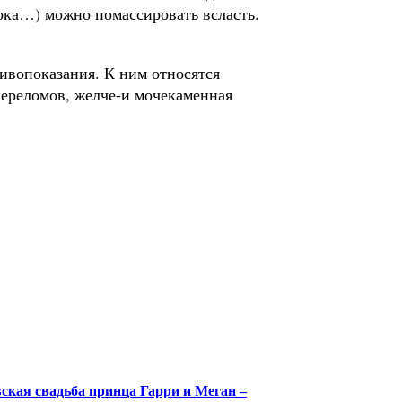
ока…) можно помассировать всласть.
тивопоказания. К ним относятся
переломов, желче-и мочекаменная
кая свадьба принца Гарри и Меган –