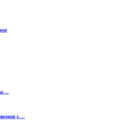
дом
на…
рфюмов с…