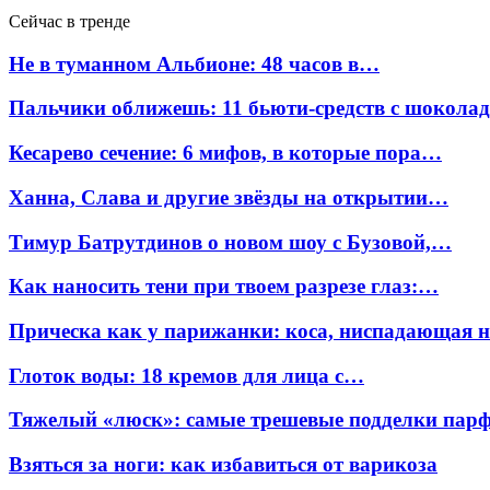
Сейчас в тренде
Не в туманном Альбионе: 48 часов в…
Пальчики оближешь: 11 бьюти-средств с шокола
Кесарево сечение: 6 мифов, в которые пора…
Ханна, Слава и другие звёзды на открытии…
Тимур Батрутдинов о новом шоу с Бузовой,…
Как наносить тени при твоем разрезе глаз:…
Прическа как у парижанки: коса, ниспадающая 
Глоток воды: 18 кремов для лица с…
Тяжелый «люск»: самые трешевые подделки па
Взяться за ноги: как избавиться от варикоза