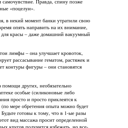
и самочувствие. Правда, спину позже
яные «поцелуи».
ия, в некий момент банки утратили свою
время опять направить на их внимание,
 и для красы – даже домашний вакуумный
стои лимфы – она улучшает кровоток,
ирует рассасывание гематом, растяжек и
ет контуры фигуры – они становятся
з помощи других, необязательно
аптеке особые (силиконовые либо
ания просто и просто приклеятся к
 (по мере обретения опыта можно будет
Будьте готовы к тому, что в 1-ые разы
 этот вид массажа просит определенной
вых кругов получится избежать, но все-