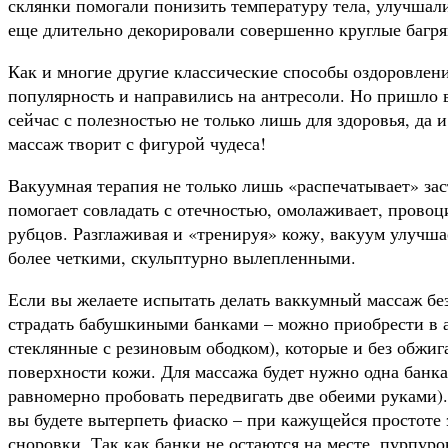
склянки помогали понизить температуру тела, улучшал
еще длительно декорировали совершенно круглые багр
Как и многие другие классические способы оздоровлен
популярность и направились на антресоли. Но пришло 
сейчас с полезностью не только лишь для здоровья, да
массаж творит с фигурой чудеса!
Вакуумная терапия не только лишь «распечатывает» за
помогает совладать с отечностью, омолаживает, провоц
рубцов. Разглаживая и «тренируя» кожу, вакуум улучша
более четкими, скульптурно вылепленными.
Если вы желаете испытать делать ваккумный массаж бе
страдать бабушкиными банками – можно приобрести в 
стеклянные с резиновым ободком), которые и без обжиг
поверхности кожи. Для массажа будет нужно одна банка
равномерно пробовать передвигать две обеими руками). 
вы будете вытерпеть фиаско – при кажущейся простоте
сноровки. Так как банки не остаются на месте, пурпуро