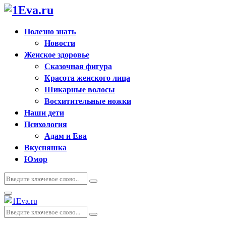
Полезно знать
Новости
Женское здоровье
Сказочная фигура
Красота женского лица
Шикарные волосы
Восхитительные ножки
Наши дети
Психология
Адам и Ева
Вкусняшка
Юмор
Искать:
Поиск
Основное
меню
Искать:
Поиск