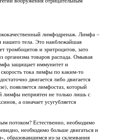
ратегии вооружения отрицательным
сококачественный лимфодренаж. Лимфа –
и нашего тела. Это наиблежайшая
ет тромбоцитов и эритроцитов, зато
з организма товаров распада. Омывая
лимфа защищает иммунитет и
 скорость тока лимфы по каким-то
 достаточно двигается либо двигается
е), появляется лимфостаз, который
й лимфы неприятен не только лишь с
синов, а означает усугубляется
ным потоком? Естественно, необходимо
чевидно, необходимо больше двигаться и
», образовавшимся из-за склеивания