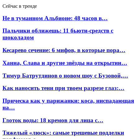
Сейчас в тренде
Не в туманном Альбионе: 48 часов в…
Пальчики оближешь: 11 бьюти-средств с
шоколадом
Кесарево сечение: 6 мифов, в которые пора…
Ханна, Слава и другие звёзды на открытии…
Тимур Батрутдинов о новом шоу с Бузовой,…
Как наносить тени при твоем разрезе глаз:…
Прическа как у парижанки: коса, ниспадающая
на…
Глоток воды: 18 кремов для лица с…
Тяжелый «люск»: самые трешевые подделки