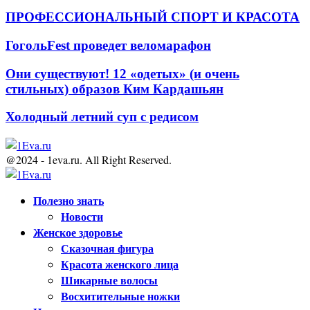
ПРОФЕССИОНАЛЬНЫЙ СПОРТ И КРАСОТА
ГогольFest проведет веломарафон
Они существуют! 12 «одетых» (и очень
стильных) образов Ким Кардашьян
Холодный летний суп с редисом
@2024 - 1eva.ru. All Right Reserved.
Facebook
Twitter
Youtube
Полезно знать
Новости
Женское здоровье
Сказочная фигура
Красота женского лица
Шикарные волосы
Восхитительные ножки