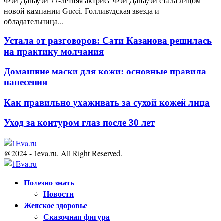
Фэй Данауэй 77-летняя актриса Фэй Данауэй стала лицом
новой кампании Gucci. Голливудская звезда и
обладательница...
Устала от разговоров: Сати Казанова решилась
на практику молчания
Домашние маски для кожи: основные правила
нанесения
Как правильно ухаживать за сухой кожей лица
Уход за контуром глаз после 30 лет
@2024 - 1eva.ru. All Right Reserved.
Facebook
Twitter
Youtube
Полезно знать
Новости
Женское здоровье
Сказочная фигура