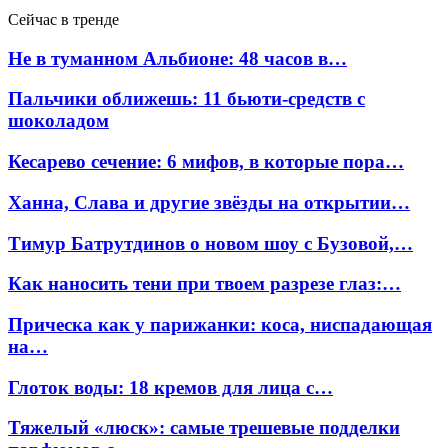
Сейчас в тренде
Не в туманном Альбионе: 48 часов в…
Пальчики оближешь: 11 бьюти-средств с
шоколадом
Кесарево сечение: 6 мифов, в которые пора…
Ханна, Слава и другие звёзды на открытии…
Тимур Батрутдинов о новом шоу с Бузовой,…
Как наносить тени при твоем разрезе глаз:…
Прическа как у парижанки: коса, ниспадающая
на…
Глоток воды: 18 кремов для лица с…
Тяжелый «люск»: самые трешевые подделки