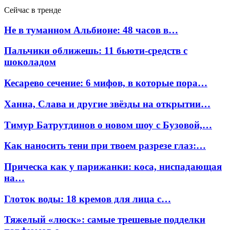
Сейчас в тренде
Не в туманном Альбионе: 48 часов в…
Пальчики оближешь: 11 бьюти-средств с
шоколадом
Кесарево сечение: 6 мифов, в которые пора…
Ханна, Слава и другие звёзды на открытии…
Тимур Батрутдинов о новом шоу с Бузовой,…
Как наносить тени при твоем разрезе глаз:…
Прическа как у парижанки: коса, ниспадающая
на…
Глоток воды: 18 кремов для лица с…
Тяжелый «люск»: самые трешевые подделки