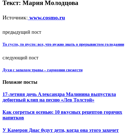
Текст: Мария Молодцова
Источник:
www.cosmo.ru
предыдущий пост
То густо, то пусто: все, что нужно знать о прерывистом голодании
следующий пост
Духи с запахом травы – гармония свежести
Похожие посты
17-летняя дочь Александра Малинина выпустила
дебютный клип на песню «Лев Толстой»
Как согреться осенью: 10 вкусных рецептов горячих
напитков
У Камерон Диас будут дети, когда она этого захочет