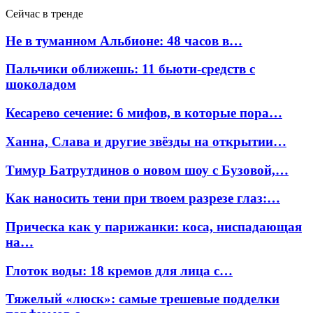
Сейчас в тренде
Не в туманном Альбионе: 48 часов в…
Пальчики оближешь: 11 бьюти-средств с
шоколадом
Кесарево сечение: 6 мифов, в которые пора…
Ханна, Слава и другие звёзды на открытии…
Тимур Батрутдинов о новом шоу с Бузовой,…
Как наносить тени при твоем разрезе глаз:…
Прическа как у парижанки: коса, ниспадающая
на…
Глоток воды: 18 кремов для лица с…
Тяжелый «люск»: самые трешевые подделки