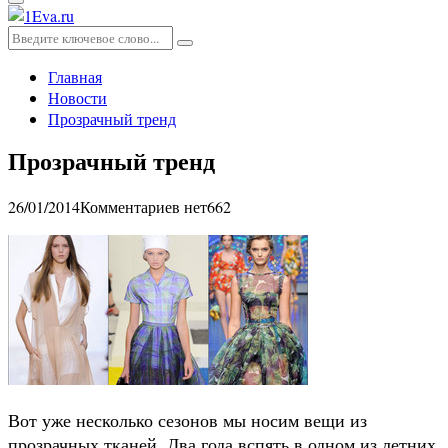
Основное
меню
Искать:
Поиск
Главная
Новости
Прозрачный тренд
Прозрачный тренд
26/01/2014
Комментариев нет
662
Вот уже несколько сезонов мы носим вещи из
прозрачных тканей. Два года вспять в одном из летних