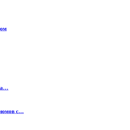
дом
на…
рфюмов с…