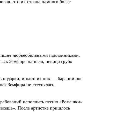
овав, что их страна намного более
излишне любвеобильными поклонниками.
улась Земфире на шею, певица грубо
ь подарки, и один из них — бараний рог
ная Земфира не стеснялась
 требований исполнить песню «Ромашки»
унесешь». После артистке пришлось