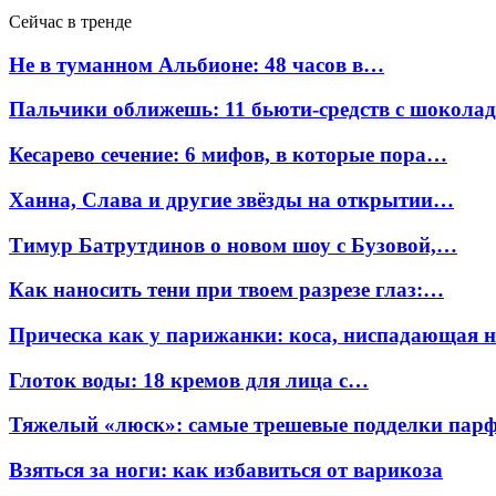
Сейчас в тренде
Не в туманном Альбионе: 48 часов в…
Пальчики оближешь: 11 бьюти-средств с шокола
Кесарево сечение: 6 мифов, в которые пора…
Ханна, Слава и другие звёзды на открытии…
Тимур Батрутдинов о новом шоу с Бузовой,…
Как наносить тени при твоем разрезе глаз:…
Прическа как у парижанки: коса, ниспадающая 
Глоток воды: 18 кремов для лица с…
Тяжелый «люск»: самые трешевые подделки па
Взяться за ноги: как избавиться от варикоза