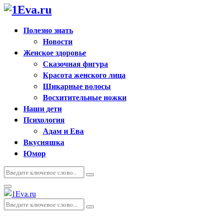
Полезно знать
Новости
Женское здоровье
Сказочная фигура
Красота женского лица
Шикарные волосы
Восхитительные ножки
Наши дети
Психология
Адам и Ева
Вкусняшка
Юмор
Искать:
Поиск
Основное
меню
Искать:
Поиск