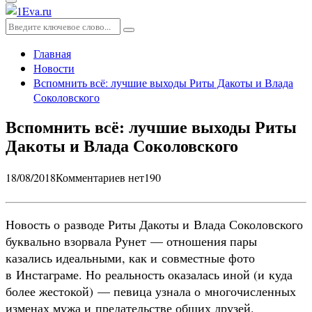
Основное
меню
Искать:
Поиск
Главная
Новости
Вспомнить всё: лучшие выходы Риты Дакоты и Влада
Соколовского
Вспомнить всё: лучшие выходы Риты
Дакоты и Влада Соколовского
18/08/2018
Комментариев нет
190
Новость о разводе Риты Дакоты и Влада Соколовского
буквально взорвала Рунет — отношения пары
казались идеальными, как и совместные фото
в Инстаграме. Но реальность оказалась иной (и куда
более жестокой) — певица узнала о многочисленных
изменах мужа и предательстве общих друзей.