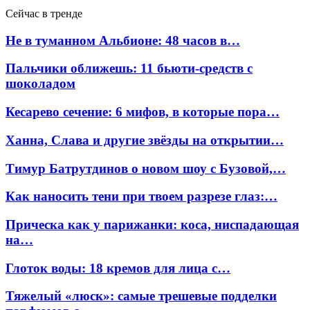
Сейчас в тренде
Не в туманном Альбионе: 48 часов в…
Пальчики оближешь: 11 бьюти-средств с
шоколадом
Кесарево сечение: 6 мифов, в которые пора…
Ханна, Слава и другие звёзды на открытии…
Тимур Батрутдинов о новом шоу с Бузовой,…
Как наносить тени при твоем разрезе глаз:…
Прическа как у парижанки: коса, ниспадающая
на…
Глоток воды: 18 кремов для лица с…
Тяжелый «люск»: самые трешевые подделки