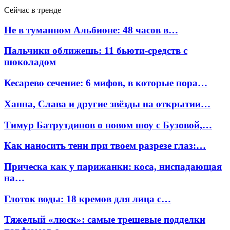
Сейчас в тренде
Не в туманном Альбионе: 48 часов в…
Пальчики оближешь: 11 бьюти-средств с
шоколадом
Кесарево сечение: 6 мифов, в которые пора…
Ханна, Слава и другие звёзды на открытии…
Тимур Батрутдинов о новом шоу с Бузовой,…
Как наносить тени при твоем разрезе глаз:…
Прическа как у парижанки: коса, ниспадающая
на…
Глоток воды: 18 кремов для лица с…
Тяжелый «люск»: самые трешевые подделки