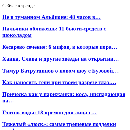
Сейчас в тренде
Не в туманном Альбионе: 48 часов в…
Пальчики оближешь: 11 бьюти-средств с
шоколадом
Кесарево сечение: 6 мифов, в которые пора…
Ханна, Слава и другие звёзды на открытии…
Тимур Батрутдинов о новом шоу с Бузовой,…
Как наносить тени при твоем разрезе глаз:…
Прическа как у парижанки: коса, ниспадающая
на…
Глоток воды: 18 кремов для лица с…
Тяжелый «люск»: самые трешевые подделки