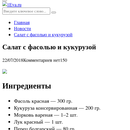
Основное
меню
Искать:
Поиск
Главная
Новости
Салат с фасолью и кукурузой
Салат с фасолью и кукурузой
22/07/2018
Комментариев нет
150
Ингредиенты
Фасоль красная — 300 гр.
Кукуруза консервированная — 200 гр.
Морковь вареная — 1–2 шт.
Лук красный — 1 шт.
Перец болгарский — 80 гр.