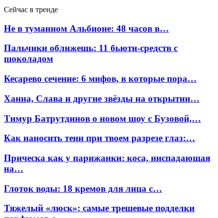
Сейчас в тренде
Не в туманном Альбионе: 48 часов в…
Пальчики оближешь: 11 бьюти-средств с
шоколадом
Кесарево сечение: 6 мифов, в которые пора…
Ханна, Слава и другие звёзды на открытии…
Тимур Батрутдинов о новом шоу с Бузовой,…
Как наносить тени при твоем разрезе глаз:…
Прическа как у парижанки: коса, ниспадающая
на…
Глоток воды: 18 кремов для лица с…
Тяжелый «люск»: самые трешевые подделки