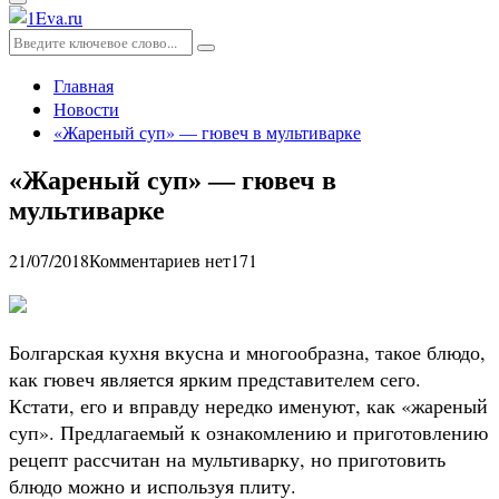
Основное
меню
Искать:
Поиск
Главная
Новости
«Жареный суп» — гювеч в мультиварке
«Жареный суп» — гювеч в
мультиварке
21/07/2018
Комментариев нет
171
Болгарская кухня вкусна и многообразна, такое блюдо,
как гювеч является ярким представителем сего.
Кстати, его и вправду нередко именуют, как «жареный
суп». Предлагаемый к ознакомлению и приготовлению
рецепт рассчитан на мультиварку, но приготовить
блюдо можно и используя плиту.