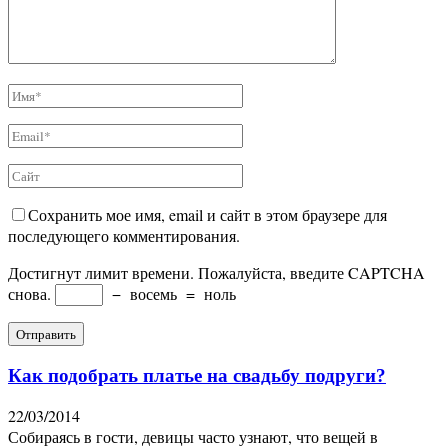
Сохранить мое имя, email и сайт в этом браузере для
последующего комментирования.
Достигнут лимит времени. Пожалуйста, введите CAPTCHA
снова.
−
восемь
=
ноль
Как подобрать платье на свадьбу подруги?
22/03/2014
Собираясь в гости, девицы часто узнают, что вещей в