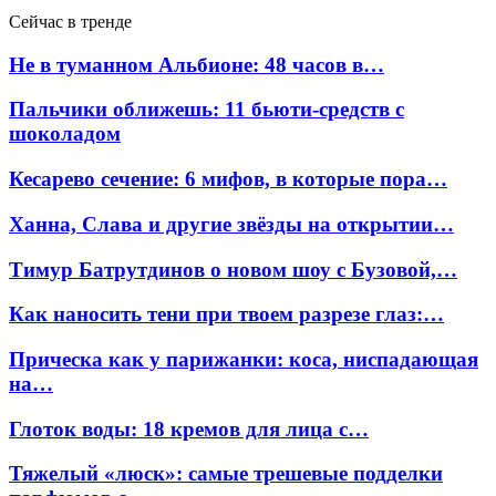
Сейчас в тренде
Не в туманном Альбионе: 48 часов в…
Пальчики оближешь: 11 бьюти-средств с
шоколадом
Кесарево сечение: 6 мифов, в которые пора…
Ханна, Слава и другие звёзды на открытии…
Тимур Батрутдинов о новом шоу с Бузовой,…
Как наносить тени при твоем разрезе глаз:…
Прическа как у парижанки: коса, ниспадающая
на…
Глоток воды: 18 кремов для лица с…
Тяжелый «люск»: самые трешевые подделки