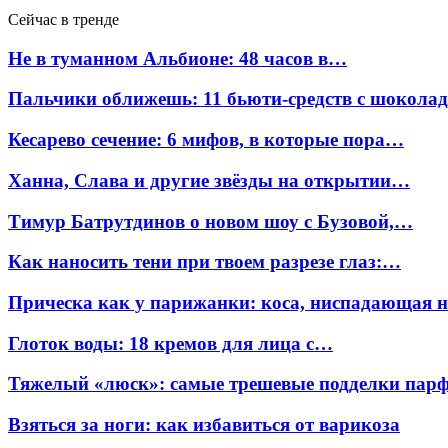
Сейчас в тренде
Не в туманном Альбионе: 48 часов в…
Пальчики оближешь: 11 бьюти-средств с шокола
Кесарево сечение: 6 мифов, в которые пора…
Ханна, Слава и другие звёзды на открытии…
Тимур Батрутдинов о новом шоу с Бузовой,…
Как наносить тени при твоем разрезе глаз:…
Прическа как у парижанки: коса, ниспадающая 
Глоток воды: 18 кремов для лица с…
Тяжелый «люск»: самые трешевые подделки па
Взяться за ноги: как избавиться от варикоза