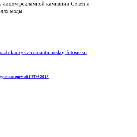
ь лицом рекламной кампании Coach и
елях моды.
ach-kadry-iz-romanticheskoj-fotosessii
вручения премий CFDA 2018