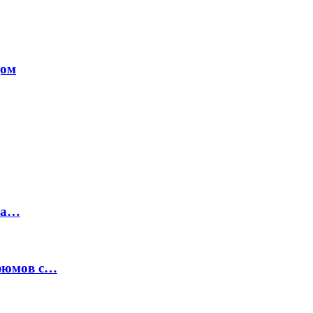
дом
на…
рфюмов с…