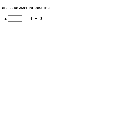
дующего комментирования.
ова.
−
4
=
3