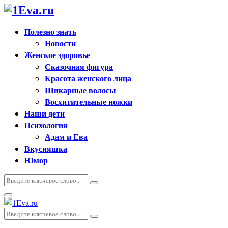
Полезно знать
Новости
Женское здоровье
Сказочная фигура
Красота женского лица
Шикарные волосы
Восхитительные ножки
Наши дети
Психология
Адам и Ева
Вкусняшка
Юмор
Искать:
Поиск
Основное
меню
Искать:
Поиск