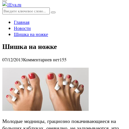
Основное
меню
Искать:
Поиск
Главная
Новости
Шишка на ножке
Шишка на ножке
07/12/2013
Комментариев нет
155
Молодые модницы, грациозно покачивающиеся на
больших каблуках, очевидно, не задумываются, что