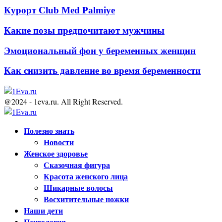
Курорт Club Med Palmiye
Какие позы предпочитают мужчины
Эмоциональный фон у беременных женщин
Как снизить давление во время беременности
@2024 - 1eva.ru. All Right Reserved.
Facebook
Twitter
Youtube
Полезно знать
Новости
Женское здоровье
Сказочная фигура
Красота женского лица
Шикарные волосы
Восхитительные ножки
Наши дети
Психология