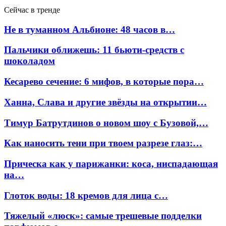
Сейчас в тренде
Не в туманном Альбионе: 48 часов в…
Пальчики оближешь: 11 бьюти-средств с
шоколадом
Кесарево сечение: 6 мифов, в которые пора…
Ханна, Слава и другие звёзды на открытии…
Тимур Батрутдинов о новом шоу с Бузовой,…
Как наносить тени при твоем разрезе глаз:…
Прическа как у парижанки: коса, ниспадающая
на…
Глоток воды: 18 кремов для лица с…
Тяжелый «люск»: самые трешевые подделки