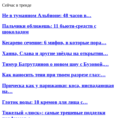
Сейчас в тренде
Не в туманном Альбионе: 48 часов в…
Пальчики оближешь: 11 бьюти-средств с
шоколадом
Кесарево сечение: 6 мифов, в которые пора…
Ханна, Слава и другие звёзды на открытии…
Тимур Батрутдинов о новом шоу с Бузовой,…
Как наносить тени при твоем разрезе глаз:…
Прическа как у парижанки: коса, ниспадающая
на…
Глоток воды: 18 кремов для лица с…
Тяжелый «люск»: самые трешевые подделки