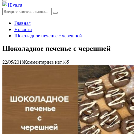
Основное
меню
Искать:
Поиск
Главная
Новости
Шоколадное печенье с черешней
Шоколадное печенье с черешней
22/05/2018
Комментариев нет
165