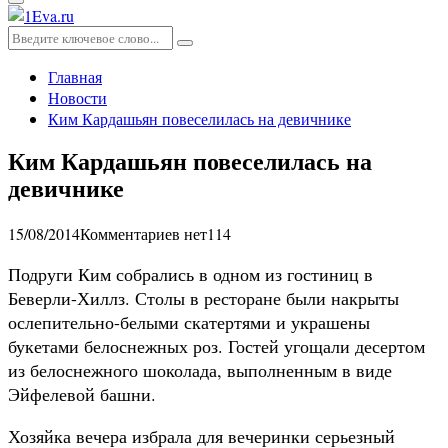
Основное
меню
Искать:
Поиск
Главная
Новости
Ким Кардашьян повеселилась на девичнике
Ким Кардашьян повеселилась на
девичнике
15/08/2014
Комментариев нет
114
Подруги Ким собрались в одном из гостиниц в
Беверли-Хиллз. Столы в ресторане были накрыты
ослепительно-белыми скатертями и украшены
букетами белоснежных роз. Гостей угощали десертом
из белоснежного шоколада, выполненным в виде
Эйфелевой башни.
Хозяйка вечера избрала для вечеринки серьезный