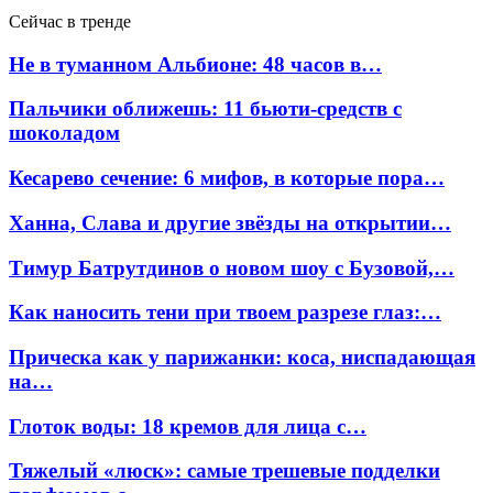
Сейчас в тренде
Не в туманном Альбионе: 48 часов в…
Пальчики оближешь: 11 бьюти-средств с
шоколадом
Кесарево сечение: 6 мифов, в которые пора…
Ханна, Слава и другие звёзды на открытии…
Тимур Батрутдинов о новом шоу с Бузовой,…
Как наносить тени при твоем разрезе глаз:…
Прическа как у парижанки: коса, ниспадающая
на…
Глоток воды: 18 кремов для лица с…
Тяжелый «люск»: самые трешевые подделки