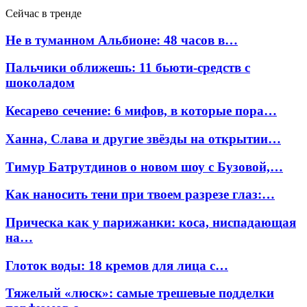
Сейчас в тренде
Не в туманном Альбионе: 48 часов в…
Пальчики оближешь: 11 бьюти-средств с
шоколадом
Кесарево сечение: 6 мифов, в которые пора…
Ханна, Слава и другие звёзды на открытии…
Тимур Батрутдинов о новом шоу с Бузовой,…
Как наносить тени при твоем разрезе глаз:…
Прическа как у парижанки: коса, ниспадающая
на…
Глоток воды: 18 кремов для лица с…
Тяжелый «люск»: самые трешевые подделки