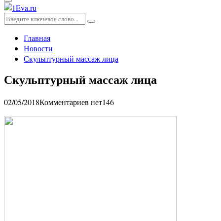
Основное
меню
Искать:
Поиск
Главная
Новости
Скульптурный массаж лица
Скульптурный массаж лица
02/05/2018
Комментариев нет
146