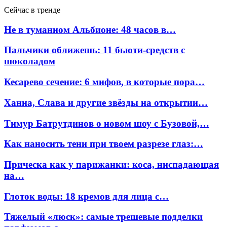
Сейчас в тренде
Не в туманном Альбионе: 48 часов в…
Пальчики оближешь: 11 бьюти-средств с
шоколадом
Кесарево сечение: 6 мифов, в которые пора…
Ханна, Слава и другие звёзды на открытии…
Тимур Батрутдинов о новом шоу с Бузовой,…
Как наносить тени при твоем разрезе глаз:…
Прическа как у парижанки: коса, ниспадающая
на…
Глоток воды: 18 кремов для лица с…
Тяжелый «люск»: самые трешевые подделки