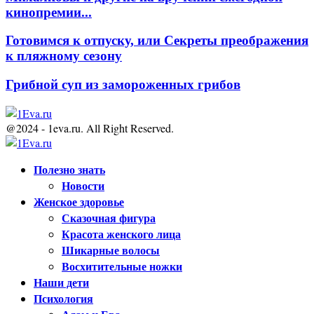
кинопремии...
Готовимся к отпуску, или Секреты преображения
к пляжному сезону
Грибной суп из замороженных грибов
@2024 - 1eva.ru. All Right Reserved.
Facebook
Twitter
Youtube
Полезно знать
Новости
Женское здоровье
Сказочная фигура
Красота женского лица
Шикарные волосы
Восхитительные ножки
Наши дети
Психология