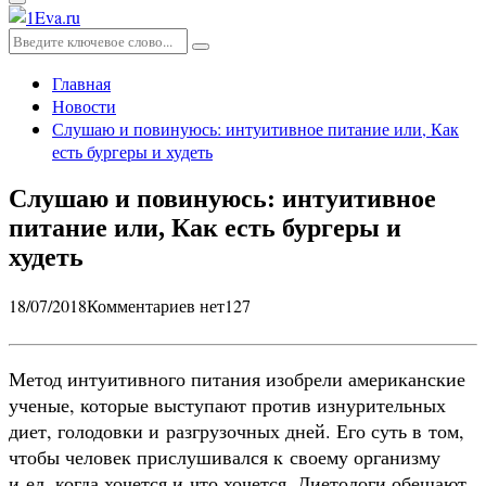
Основное
меню
Искать:
Поиск
Главная
Новости
Слушаю и повинуюсь: интуитивное питание или, Как
есть бургеры и худеть
Слушаю и повинуюсь: интуитивное
питание или, Как есть бургеры и
худеть
18/07/2018
Комментариев нет
127
Метод интуитивного питания изобрели американские
ученые, которые выступают против изнурительных
диет, голодовки и разгрузочных дней. Его суть в том,
чтобы человек прислушивался к своему организму
и ел, когда хочется и что хочется. Диетологи обещают,