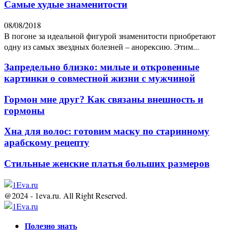
Самые худые знаменитости
08/08/2018
В погоне за идеальной фигурой знаменитости приобретают
одну из самых звездных болезней – анорексию. Этим...
Запредельно близко: милые и откровенные
картинки о совместной жизни с мужчиной
Гормон мне друг? Как связаны внешность и
гормоны
Хна для волос: готовим маску по старинному
арабскому рецепту
Стильные женские платья больших размеров
@2024 - 1eva.ru. All Right Reserved.
Facebook
Twitter
Youtube
Полезно знать