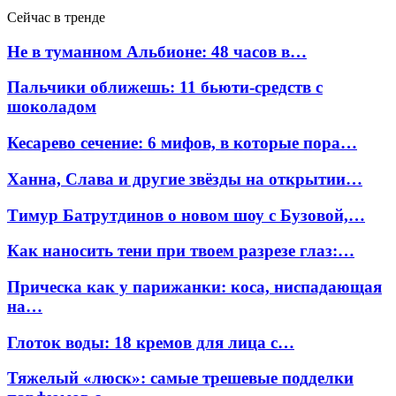
Сейчас в тренде
Не в туманном Альбионе: 48 часов в…
Пальчики оближешь: 11 бьюти-средств с
шоколадом
Кесарево сечение: 6 мифов, в которые пора…
Ханна, Слава и другие звёзды на открытии…
Тимур Батрутдинов о новом шоу с Бузовой,…
Как наносить тени при твоем разрезе глаз:…
Прическа как у парижанки: коса, ниспадающая
на…
Глоток воды: 18 кремов для лица с…
Тяжелый «люск»: самые трешевые подделки