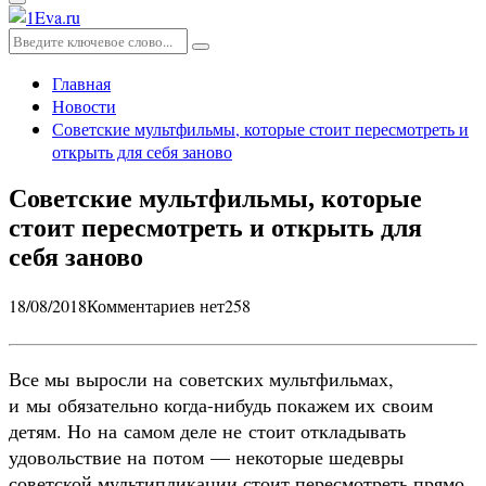
Основное
меню
Искать:
Поиск
Главная
Новости
Советские мультфильмы, которые стоит пересмотреть и
открыть для себя заново
Советские мультфильмы, которые
стоит пересмотреть и открыть для
себя заново
18/08/2018
Комментариев нет
258
Все мы выросли на советских мультфильмах,
и мы обязательно когда-нибудь покажем их своим
детям. Но на самом деле не стоит откладывать
удовольствие на потом — некоторые шедевры
советской мультипликации стоит пересмотреть прямо