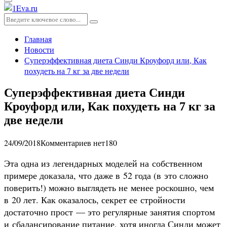
Основное
меню
Искать:
Поиск
Главная
Новости
Суперэффективная диета Синди Кроуфорд или, Как
похудеть на 7 кг за две недели
Суперэффективная диета Синди
Кроуфорд или, Как похудеть на 7 кг за
две недели
24/09/2018
Комментариев нет
180
Эта одна из легендарных моделей на собственном
примере доказала, что даже в 52 года (в это сложно
поверить!) можно выглядеть не менее роскошно, чем
в 20 лет. Как оказалось, секрет ее стройности
достаточно прост — это регулярные занятия спортом
и сбалансирование питание, хотя иногда Синди может