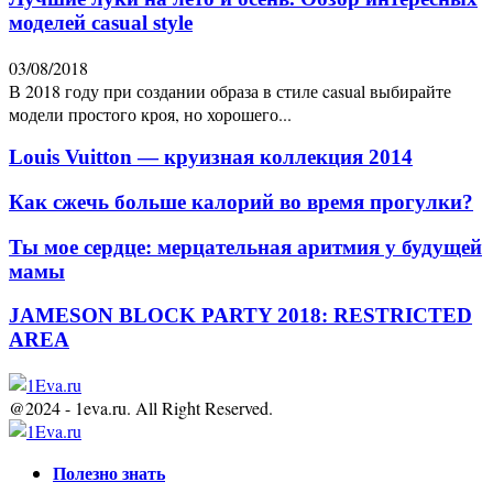
моделей casual style
03/08/2018
В 2018 году при создании образа в стиле casual выбирайте
модели простого кроя, но хорошего...
Louis Vuitton — круизная коллекция 2014
Как сжечь больше калорий во время прогулки?
Ты мое сердце: мерцательная аритмия у будущей
мамы
JAMESON BLOCK PARTY 2018: RESTRICTED
AREA
@2024 - 1eva.ru. All Right Reserved.
Facebook
Twitter
Youtube
Полезно знать