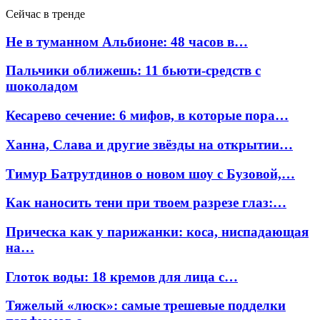
Сейчас в тренде
Не в туманном Альбионе: 48 часов в…
Пальчики оближешь: 11 бьюти-средств с
шоколадом
Кесарево сечение: 6 мифов, в которые пора…
Ханна, Слава и другие звёзды на открытии…
Тимур Батрутдинов о новом шоу с Бузовой,…
Как наносить тени при твоем разрезе глаз:…
Прическа как у парижанки: коса, ниспадающая
на…
Глоток воды: 18 кремов для лица с…
Тяжелый «люск»: самые трешевые подделки