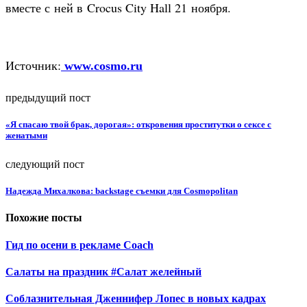
вместе с ней в Crocus City Hall 21 ноября.
Источник:
www.cosmo.ru
предыдущий пост
«Я спасаю твой брак, дорогая»: откровения проститутки о сексе с
женатыми
следующий пост
Надежда Михалкова: backstage съемки для Cosmopolitan
Похожие посты
Гид по осени в рекламе Coach
Салаты на праздник #Салат желейный
Соблазнительная Дженнифер Лопес в новых кадрах