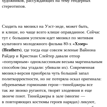
художников, рассуждающих на тему гендерных
стереотипов.
Сходить на мюзикл на Уэст-энде, может быть,
и клише, но чаще всего клише оправданное. Сейчас
тут с большим успехом идет мюзикл по мотивам
«Хэзер»
культового молодежного фильма 80-х
(Heathers)
, где тогда еще совсем зеленые Вайнона
Райдер и Кристиан Слейтер давали отпор
«популярным» одноклассникам весьма маргинальным
способом (вы угадали: убивали их). Современная
мюзикл-версия приобрела чуть больший запал
политкорректности, но не потеряла оскал оригинала:
обуреваемые гормонами герои—тинейджеры все
так же звонко ругаются, творят злодеяния и еще
звонче поют. Тинейджеры в зале (многие —
в повторяющих костюмы героев нарядах) ликуют,