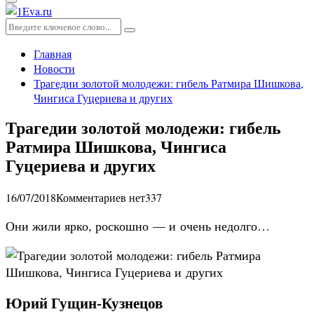
Основное
меню
Искать:
Поиск
Главная
Новости
Трагедии золотой молодежи: гибель Ратмира Шишкова,
Чингиса Гуцериева и других
Трагедии золотой молодежи: гибель
Ратмира Шишкова, Чингиса
Гуцериева и других
16/07/2018
Комментариев нет
337
Они жили ярко, роскошно — и очень недолго…
Юрий Гущин-Кузнецов