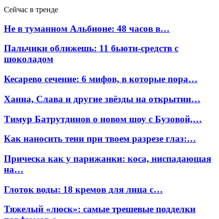
Сейчас в тренде
Не в туманном Альбионе: 48 часов в…
Пальчики оближешь: 11 бьюти-средств с
шоколадом
Кесарево сечение: 6 мифов, в которые пора…
Ханна, Слава и другие звёзды на открытии…
Тимур Батрутдинов о новом шоу с Бузовой,…
Как наносить тени при твоем разрезе глаз:…
Прическа как у парижанки: коса, ниспадающая
на…
Глоток воды: 18 кремов для лица с…
Тяжелый «люск»: самые трешевые подделки