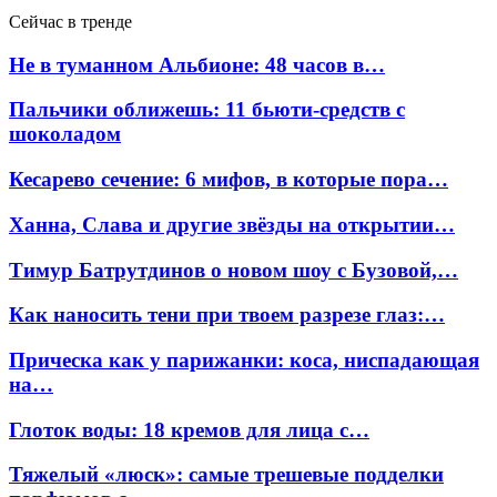
Сейчас в тренде
Не в туманном Альбионе: 48 часов в…
Пальчики оближешь: 11 бьюти-средств с
шоколадом
Кесарево сечение: 6 мифов, в которые пора…
Ханна, Слава и другие звёзды на открытии…
Тимур Батрутдинов о новом шоу с Бузовой,…
Как наносить тени при твоем разрезе глаз:…
Прическа как у парижанки: коса, ниспадающая
на…
Глоток воды: 18 кремов для лица с…
Тяжелый «люск»: самые трешевые подделки