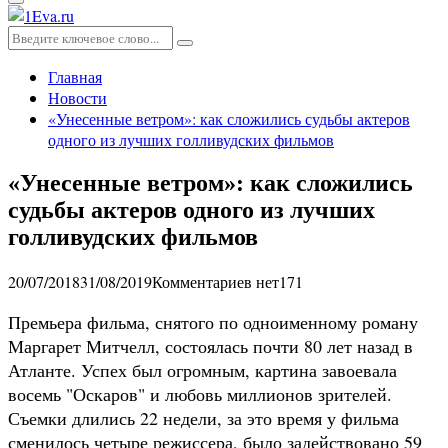
Основное
меню
Искать:
Поиск
Главная
Новости
«Унесенные ветром»: как сложились судьбы актеров
одного из лучших голливудских фильмов
«Унесенные ветром»: как сложились
судьбы актеров одного из лучших
голливудских фильмов
20/07/2018
31/08/2019
Комментариев нет
171
Премьера фильма, снятого по одноименному роману
Маргарет Митчелл, состоялась почти 80 лет назад в
Атланте. Успех был огромным, картина завоевала
восемь "Оскаров" и любовь миллионов зрителей.
Съемки длились 22 недели, за это время у фильма
сменилось четыре режиссера, было задействовано 59