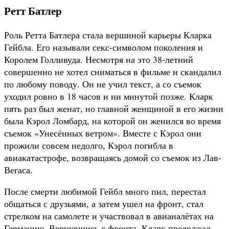
Ретт Батлер
Роль Ретта Батлера стала вершиной карьеры Кларка
Гейбла. Его называли секс-символом поколения и
Королем Голливуда. Несмотря на это 38-летний
совершенно не хотел сниматься в фильме и скандалил
по любому поводу. Он не учил текст, а со съемок
уходил ровно в 18 часов и ни минутой позже. Кларк
пять раз был женат, но главной женщиной в его жизни
была Кэрол Ломбард, на которой он женился во время
съемок «Унесённых ветром». Вместе с Кэрол они
прожили совсем недолго, Кэрол погибла в
авиакатастрофе, возвращаясь домой со съемок из Лав-
Вегаса.
После смерти любимой Гейбл много пил, перестал
общаться с друзьями, а затем ушел на фронт, стал
стрелком на самолете и участвовал в авианалётах на
Германию. Вернувшись с фронта, Кларк продолжал