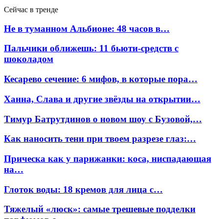
Сейчас в тренде
Не в туманном Альбионе: 48 часов в…
Пальчики оближешь: 11 бьюти-средств с
шоколадом
Кесарево сечение: 6 мифов, в которые пора…
Ханна, Слава и другие звёзды на открытии…
Тимур Батрутдинов о новом шоу с Бузовой,…
Как наносить тени при твоем разрезе глаз:…
Прическа как у парижанки: коса, ниспадающая
на…
Глоток воды: 18 кремов для лица с…
Тяжелый «люск»: самые трешевые подделки