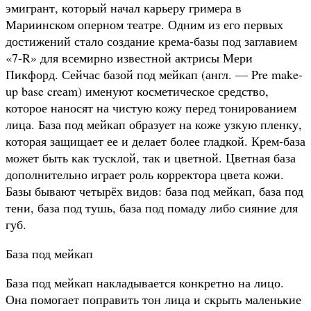
эмигрант, который начал карьеру гримера в
Мариинском оперном театре. Одним из его первых
достижений стало создание крема-базы под заглавием
«7-R» для всемирно известной актрисы Мери
Пикфорд. Сейчас базой под мейкап (англ. — Pre make-
up base creаm) именуют косметическое средство,
которое наносят на чистую кожу перед тонированием
лица. База под мейкап образует на коже узкую пленку,
которая защищает ее и делает более гладкой. Крем-база
может быть как тусклой, так и цветной. Цветная база
дополнительно играет роль корректора цвета кожи.
Базы бывают четырёх видов: база под мейкап, база под
тени, база под тушь, база под помаду либо сияние для
губ.
База под мейкап
База под мейкап накладывается конкретно на лицо.
Она помогает поправить тон лица и скрыть маленькие