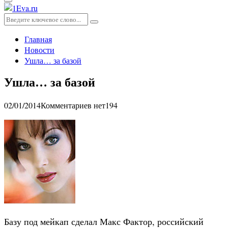
Основное
меню
Искать:
Поиск
Главная
Новости
Ушла… за базой
Ушла… за базой
02/01/2014
Комментариев нет
194
Базу под мейкап сделал Макс Фактор, российский