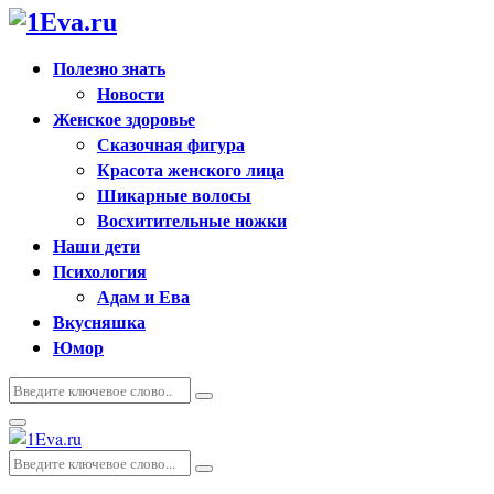
Полезно знать
Новости
Женское здоровье
Сказочная фигура
Красота женского лица
Шикарные волосы
Восхитительные ножки
Наши дети
Психология
Адам и Ева
Вкусняшка
Юмор
Искать:
Поиск
Основное
меню
Искать:
Поиск