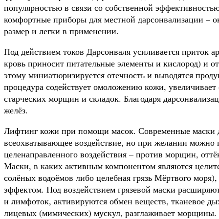
популярностью в связи со собственной эффективностью
комфортные приборы для местной дарсонвализации – 
размер и легки в применении.
Под действием токов Дарсонваля усиливается приток ар
кровь приносит питательные элементы и кислород) и о
этому миниатюризируется отечность и выводятся проду
процедура содействует омоложению кожи, увеличивает е
старческих морщин и складок. Благодаря дарсонвализа
желёз.
Лифтинг кожи при помощи масок. Современные маски 
всеохватывающее воздействие, но при желании можно п
целенаправленного воздействия – против морщин, оттёк
Маски, в каких активным компонентом являются целит
солёных водоёмов либо целебная грязь Мёртвого моря)
эффектом. Под воздействием грязевой маски расширяю
и лимфоток, активируются обмен веществ, тканевое ды
лицевых (мимических) мускул, разглаживает морщины.