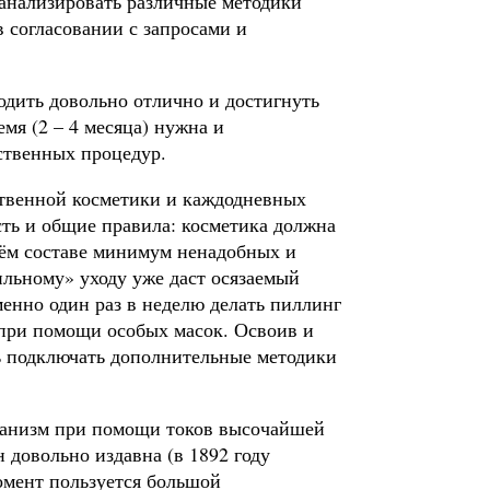
анализировать различные методики
 согласовании с запросами и
дить довольно отлично и достигнуть
емя (2 – 4 месяца) нужна и
ственных процедур.
ственной косметики и каждодневных
сть и общие правила: косметика должна
воём составе минимум ненадобных и
ильному» уходу уже даст осязаемый
енно один раз в неделю делать пиллинг
 при помощи особых масок. Освоив и
ь подключать дополнительные методики
рганизм при помощи токов высочайшей
н довольно издавна (в 1892 году
омент пользуется большой