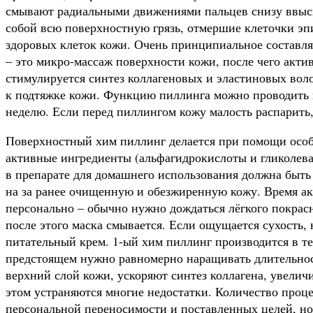
смывают радиальными движениями пальцев снизу ввысь
собой всю поверхностную грязь, отмершие клеточки эп
здоровых клеток кожи. Очень принципиальное составл
– это микро-массаж поверхности кожи, после чего акт
стимулируется синтез коллагеновых и эластиновых воло
к подтяжке кожи. Функцию пиллинга можно проводить в 
неделю. Если перед пиллингом кожу малость распарить
Поверхностный хим пиллинг делается при помощи особы
активные
ингредиенты (альфагидрокислоты и гликолева
в препарате для домашнего использования должна быт
на за ранее очищенную и обезжиренную кожу. Время ак
персонально – обычно нужно дождаться лёгкого покрас
после этого маска смывается. Если ощущается сухость
питательный крем. 1-ый хим пиллинг производится в т
предстоящем нужно равномерно наращивать длительнос
верхний слой кожи, ускоряют синтез коллагена, увелич
этом устраняются многие недостатки. Количество проце
персональной переносимости и поставленных целей, но в