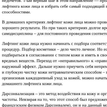
недочетов. 1-ый верный шаг в этом направление — про
лифтинга кожи лица и избрать себе самый подходящий в
способностями.
В домашних критериях лифтинг кожи лица можно прово
хорошего результата. Но при таких критериях долгое вр
самодисциплина – для постоянного проведения соответ
Лифтинг кожи лица нужно начинать с подбора соответ
процедур. Подбор косметики – дело чисто личное. Но е
подбираться в согласовании с типом кожи и иметь в с
вредных веществ. Переход от «неправильного» к «прав
наружный эффект. Дальше нужно приучить себя непрем
и глубокую чистку кожи нетравматическим способом –
организовав каждодневный уход за кожей, можно начат
домашнего лифтинга кожи лица.
Дарсонвализация – это метод воздействия на кожу и о
частоты. Невзирая на то, что этот способ был предложе
французским физиком Дарсонвалем), он и на данный м