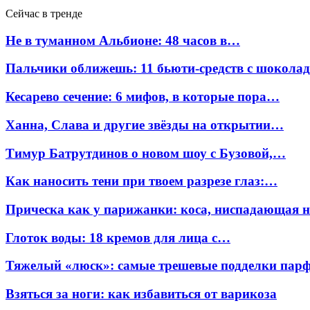
Сейчас в тренде
Не в туманном Альбионе: 48 часов в…
Пальчики оближешь: 11 бьюти-средств с шокола
Кесарево сечение: 6 мифов, в которые пора…
Ханна, Слава и другие звёзды на открытии…
Тимур Батрутдинов о новом шоу с Бузовой,…
Как наносить тени при твоем разрезе глаз:…
Прическа как у парижанки: коса, ниспадающая 
Глоток воды: 18 кремов для лица с…
Тяжелый «люск»: самые трешевые подделки па
Взяться за ноги: как избавиться от варикоза