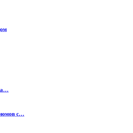
дом
на…
рфюмов с…