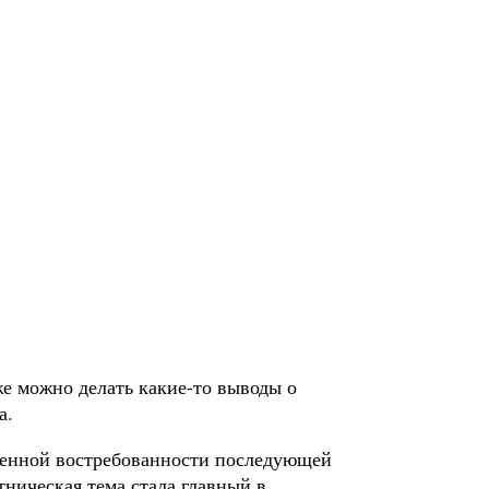
е можно делать какие-то выводы о
а.
ышенной востребованности последующей
тническая тема стала главный в