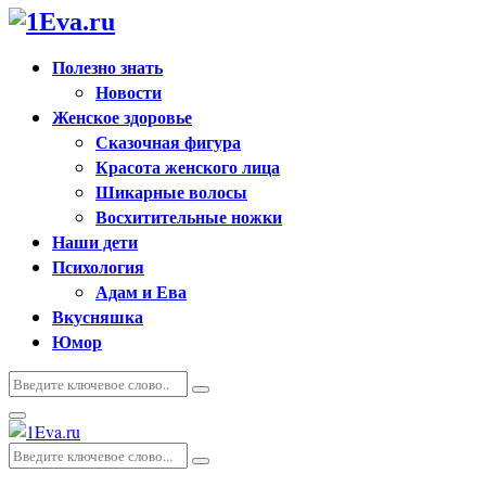
Полезно знать
Новости
Женское здоровье
Сказочная фигура
Красота женского лица
Шикарные волосы
Восхитительные ножки
Наши дети
Психология
Адам и Ева
Вкусняшка
Юмор
Искать:
Поиск
Основное
меню
Искать:
Поиск