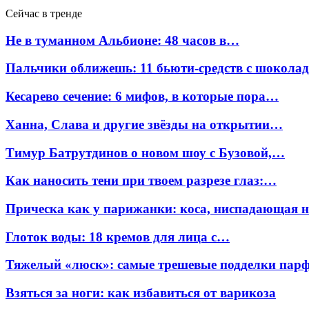
Сейчас в тренде
Не в туманном Альбионе: 48 часов в…
Пальчики оближешь: 11 бьюти-средств с шокола
Кесарево сечение: 6 мифов, в которые пора…
Ханна, Слава и другие звёзды на открытии…
Тимур Батрутдинов о новом шоу с Бузовой,…
Как наносить тени при твоем разрезе глаз:…
Прическа как у парижанки: коса, ниспадающая 
Глоток воды: 18 кремов для лица с…
Тяжелый «люск»: самые трешевые подделки па
Взяться за ноги: как избавиться от варикоза