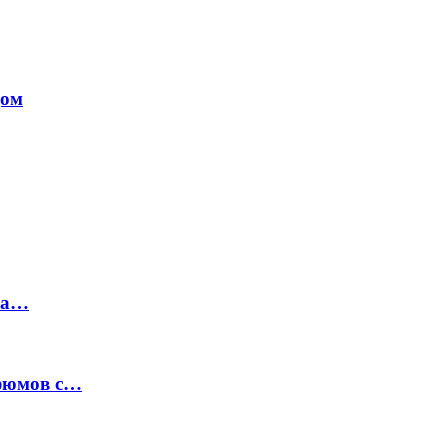
дом
на…
рфюмов с…