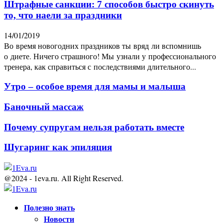
Штрафные санкции: 7 способов быстро скинуть
то, что наели за праздники
14/01/2019
Во время новогодних праздников ты вряд ли вспомнишь
о диете. Ничего страшного! Мы узнали у профессионального
тренера, как справиться с последствиями длительного...
Утро – особое время для мамы и малыша
Баночный массаж
Почему супругам нельзя работать вместе
Шугаринг как эпиляция
@2024 - 1eva.ru. All Right Reserved.
Facebook
Twitter
Youtube
Полезно знать
Новости