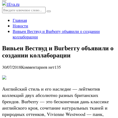
Основное
меню
Искать:
Поиск
Главная
Новости
Вивьен Вествуд и Burberry объявили о создании
коллаборации
Вивьен Вествуд и Burberry объявили о
создании коллаборации
30/07/2018
Комментариев нет
135
Английский стиль и его наследие — лейтмотив
коллекций двух абсолютно разных британских
брендов. Burberry — это бесконечная дань классике
английского кроя, сочетание натуральных тканей и
природных оттенков, Vivienne Westwood — панк,