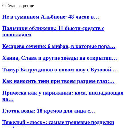
Сейчас в тренде
Не в туманном Альбионе: 48 часов в…
Пальчики оближешь: 11 бьюти-средств с
шоколадом
Кесарево сечение: 6 мифов, в которые пора…
Ханна, Слава и другие звёзды на открытии…
Тимур Батрутдинов о новом шоу с Бузовой,…
Как наносить тени при твоем разрезе глаз:…
Прическа как у парижанки: коса, ниспадающая
на…
Глоток воды: 18 кремов для лица с…
Тяжелый «люск»: самые трешевые подделки