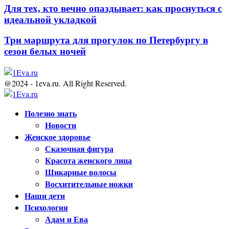
Для тех, кто вечно опаздывает: как проснуться с
идеальной укладкой
Три маршрута для прогулок по Петербургу в
сезон белых ночей
@2024 - 1eva.ru. All Right Reserved.
Facebook
Twitter
Youtube
Полезно знать
Новости
Женское здоровье
Сказочная фигура
Красота женского лица
Шикарные волосы
Восхитительные ножки
Наши дети
Психология
Адам и Ева