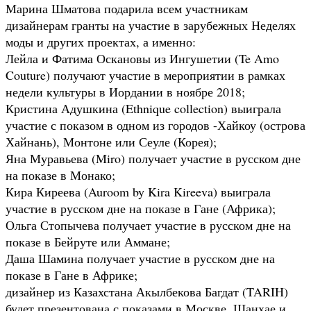
Марина Шматова подарила всем участникам
дизайнерам гранты на участие в зарубежных Неделях
моды и других проектах, а именно:
Лейла и Фатима Оскановы из Ингушетии (Te Amo
Couture) получают участие в мероприятии в рамках
недели культуры в Иордании в ноябре 2018;
Кристина Адушкина (Ethnique collection) выиграла
участие с показом в одном из городов -Хайкоу (острова
Хайнань), Монтоне или Сеуле (Корея);
Яна Муравьева (Miro) получает участие в русском дне
на показе в Монако;
Кира Киреева (Auroom by Kira Kireeva) выиграла
участие в русском дне на показе в Гане (Африка);
Ольга Стопычева получает участие в русском дне на
показе в Бейруте или Аммане;
Даша Шамина получает участие в русском дне на
показе в Гане в Африке;
дизайнер из Казахстана Акылбекова Багдат (TARIH)
будет презентована с показами в Москве, Шанхае и