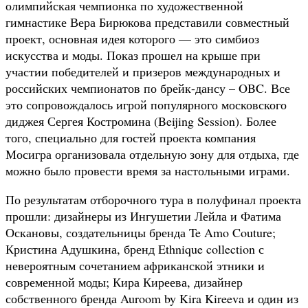
олимпийская чемпионка по художественной
гимнастике Вера Бирюкова представили совместный
проект, основная идея которого — это симбиоз
искусства и моды. Показ прошел на крыше при
участии победителей и призеров международных и
российских чемпионатов по брейк-дансу – OBC. Все
это сопровождалось игрой популярного московского
диджея Сергея Костромина (Beijing Session). Более
того, специально для гостей проекта компания
Мосигра организовала отдельную зону для отдыха, где
можно было провести время за настольными играми.
По результатам отборочного тура в полуфинал проекта
прошли: дизайнеры из Ингушетии Лейла и Фатима
Оскановы, создательницы бренда Te Amo Couture;
Кристина Адушкина, бренд Ethnique collection с
невероятным сочетанием африканской этники и
современной моды; Кира Киреева, дизайнер
собственного бренда Auroom by Kira Kireeva и один из