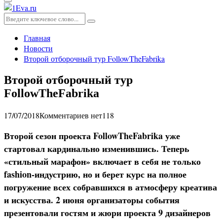
Основное
меню
Искать:
Поиск
Главная
Новости
Второй отборочный тур FollowTheFabrika
Второй отборочный тур
FollowTheFabrika
17/07/2018
Комментариев нет
118
Второй сезон проекта FollowTheFabrika уже
стартовал кардинально изменившись. Теперь
«стильный марафон» включает в себя не только
fashion-индустрию, но и берет курс на полное
погружение всех собравшихся в атмосферу креатива
и искусства. 2 июня организаторы события
презентовали гостям и жюри проекта 9 дизайнеров