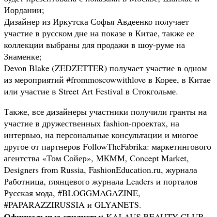
Иордании;
Дизайнер из Иркутска Софья Авдеенко получает
участие в русском дне на показе в Китае, также ее
коллекции выбраны для продажи в шоу-руме на
Знаменке;
Devon Blake (ZEDZETTER) получает участие в одном
из мероприятий #frommoscowwithlove в Корее, в Китае
или участие в Street Art Festival в Стокгольме.
Также, все дизайнеры участники получили гранты на
участие в дружественных fashion-проектах, на
интервью, на персональные консультации и многое
другое от партнеров FollowTheFabrika: маркетингового
агентства «Том Сойер», МКММ, Concept Market,
Designers from Russia, FashionEducation.ru, журнала
Работница, глянцевого журнала Leaders и порталов
Русская мода, #BLOGGMAGAZINE,
#PAPARAZZIRUSSIA и GLYANETS.
Официальные стилисты:
KALAUS BEAUTY CLUB.