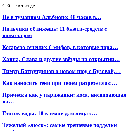
Сейчас в тренде
Не в туманном Альбионе: 48 часов в…
Пальчики оближешь: 11 бьюти-средств с
шоколадом
Кесарево сечение: 6 мифов, в которые пора…
Ханна, Слава и другие звёзды на открытии…
Тимур Батрутдинов о новом шоу с Бузовой,…
Как наносить тени при твоем разрезе глаз:…
Прическа как у парижанки: коса, ниспадающая
на…
Глоток воды: 18 кремов для лица с…
Тяжелый «люск»: самые трешевые подделки