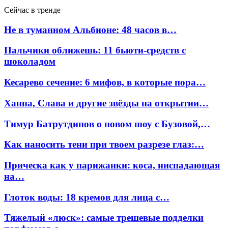
Сейчас в тренде
Не в туманном Альбионе: 48 часов в…
Пальчики оближешь: 11 бьюти-средств с
шоколадом
Кесарево сечение: 6 мифов, в которые пора…
Ханна, Слава и другие звёзды на открытии…
Тимур Батрутдинов о новом шоу с Бузовой,…
Как наносить тени при твоем разрезе глаз:…
Прическа как у парижанки: коса, ниспадающая
на…
Глоток воды: 18 кремов для лица с…
Тяжелый «люск»: самые трешевые подделки