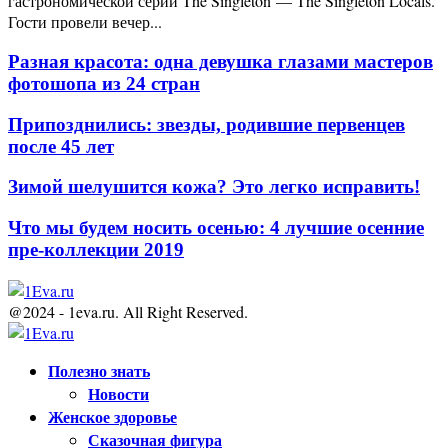
гастрономической серии The Singleton — The Singleton Locals.
Гости провели вечер...
Разная красота: одна девушка глазами мастеров
фотошопа из 24 стран
Припозднились: звезды, родившие первенцев
после 45 лет
Зимой шелушится кожа? Это легко исправить!
Что мы будем носить осенью: 4 лучшие осенние
пре-коллекции 2019
@2024 - 1eva.ru. All Right Reserved.
Facebook
Twitter
Youtube
Полезно знать
Новости
Женское здоровье
Сказочная фигура