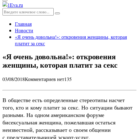
Основное
меню
Искать:
Поиск
Главная
Новости
«Я очень довольна!»: откровения женщины, которая
платит за секс
«Я очень довольна!»: откровения
женщины, которая платит за секс
03/08/2018
Комментариев нет
135
В обществе есть определенные стереотипы насчет
того, кто и кому платит за секс. Но ситуации бывают
разными. На одном американском форуме
бисексуальная женщина, пожелавшая остаться
неизвестной, рассказывает о своем общении
с представительницей эскорт-услуг.