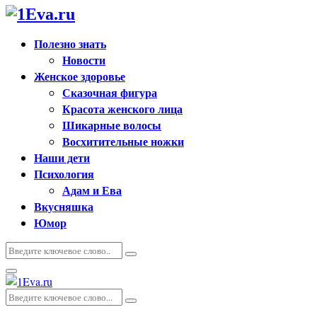
Полезно знать
Новости
Женское здоровье
Сказочная фигура
Красота женского лица
Шикарные волосы
Восхитительные ножки
Наши дети
Психология
Адам и Ева
Вкусняшка
Юмор
Искать:
Поиск
Основное
меню
Искать:
Поиск