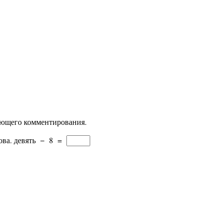
дующего комментирования.
ова.
девять
−
8
=