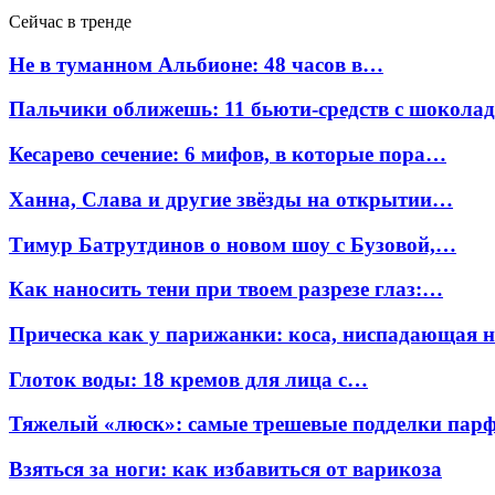
Сейчас в тренде
Не в туманном Альбионе: 48 часов в…
Пальчики оближешь: 11 бьюти-средств с шокола
Кесарево сечение: 6 мифов, в которые пора…
Ханна, Слава и другие звёзды на открытии…
Тимур Батрутдинов о новом шоу с Бузовой,…
Как наносить тени при твоем разрезе глаз:…
Прическа как у парижанки: коса, ниспадающая 
Глоток воды: 18 кремов для лица с…
Тяжелый «люск»: самые трешевые подделки па
Взяться за ноги: как избавиться от варикоза