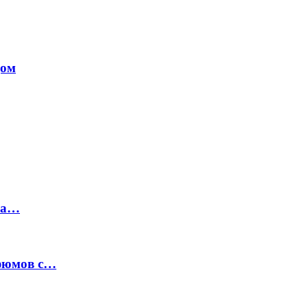
дом
на…
рфюмов с…