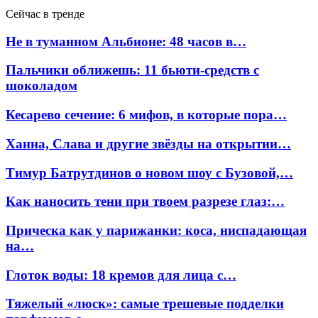
Сейчас в тренде
Не в туманном Альбионе: 48 часов в…
Пальчики оближешь: 11 бьюти-средств с
шоколадом
Кесарево сечение: 6 мифов, в которые пора…
Ханна, Слава и другие звёзды на открытии…
Тимур Батрутдинов о новом шоу с Бузовой,…
Как наносить тени при твоем разрезе глаз:…
Прическа как у парижанки: коса, ниспадающая
на…
Глоток воды: 18 кремов для лица с…
Тяжелый «люск»: самые трешевые подделки