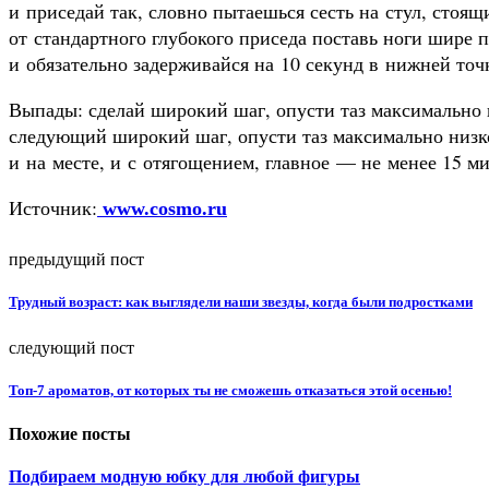
и приседай так, словно пытаешься сесть на стул, стоящ
от стандартного глубокого приседа поставь ноги шире 
и обязательно задерживайся на 10 секунд в нижней точ
Выпады: сделай широкий шаг, опусти таз максимально 
следующий широкий шаг, опусти таз максимально ни
и на месте, и с отягощением, главное — не менее 15 ми
Источник:
www.cosmo.ru
предыдущий пост
Трудный возраст: как выглядели наши звезды, когда были подростками
следующий пост
Топ-7 ароматов, от которых ты не сможешь отказаться этой осенью!
Похожие посты
Подбираем модную юбку для любой фигуры