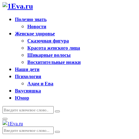
Полезно знать
Новости
Женское здоровье
Сказочная фигура
Красота женского лица
Шикарные волосы
Восхитительные ножки
Наши дети
Психология
Адам и Ева
Вкусняшка
Юмор
Искать:
Поиск
Основное
меню
Искать:
Поиск