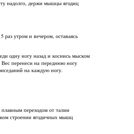
соту надолго, держи мышцы ягодиц
5 раз утром и вечером, оставаясь
веди одну ногу назад и коснись мыском
 Вес перенеси на переднюю ногу
риседаний на каждую ногу.
е плавным переходом от талии
таком строении ягодичных мышц