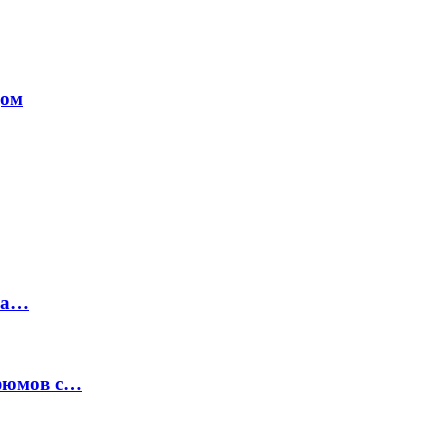
дом
на…
рфюмов с…