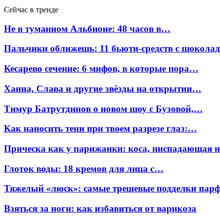
Сейчас в тренде
Не в туманном Альбионе: 48 часов в…
Пальчики оближешь: 11 бьюти-средств с шокола
Кесарево сечение: 6 мифов, в которые пора…
Ханна, Слава и другие звёзды на открытии…
Тимур Батрутдинов о новом шоу с Бузовой,…
Как наносить тени при твоем разрезе глаз:…
Прическа как у парижанки: коса, ниспадающая 
Глоток воды: 18 кремов для лица с…
Тяжелый «люск»: самые трешевые подделки па
Взяться за ноги: как избавиться от варикоза