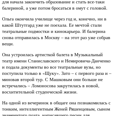
для начала закончить образование и стать все-таки
балериной, а уже потом бросаться в омут с головой.
Ольга окончила училище через год и, конечно, ни в
какой Штутгард уже не поехала. Ее мечтой стали
театральные подмостки и кинокарьера. И балерина
снова отправилась в Москву – на этот раз уже собрав
вещи.
Она устроилась артисткой балета в Музыкальный
театр имени Станиславского и Немировича-Данченко
и подала документы во все театральные вузы, но
поступила только в «Щуку». Зато – с первого раза и –
миновав второй тур. С Машковым они больше не
встречались – Ломоносова закрутилась в новой,
восхитительной студенческой жизни.
На одной из вечеринок в общаге она познакомилась с
тонким, интеллигентным Женей Ряшенцевым, сыном
знаменитого поэта, написавшего песни для