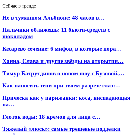
Сейчас в тренде
Не в туманном Альбионе: 48 часов в…
Пальчики оближешь: 11 бьюти-средств с
шоколадом
Кесарево сечение: 6 мифов, в которые пора…
Ханна, Слава и другие звёзды на открытии…
Тимур Батрутдинов о новом шоу с Бузовой,…
Как наносить тени при твоем разрезе глаз:…
Прическа как у парижанки: коса, ниспадающая
на…
Глоток воды: 18 кремов для лица с…
Тяжелый «люск»: самые трешевые подделки