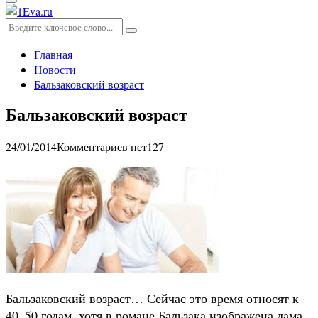
Основное
меню
Искать:
Поиск
Главная
Новости
Бальзаковский возраст
Бальзаковский возраст
24/01/2014
Комментариев нет
127
Бальзаковский возраст… Сейчас это время относят к
40–50 годам, хотя в романе Бальзака изображена дама