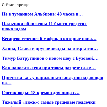
Сейчас в тренде
Не в туманном Альбионе: 48 часов в…
Пальчики оближешь: 11 бьюти-средств с
шоколадом
Кесарево сечение: 6 мифов, в которые пора…
Ханна, Слава и другие звёзды на открытии…
Тимур Батрутдинов о новом шоу с Бузовой,…
Как наносить тени при твоем разрезе глаз:…
Прическа как у парижанки: коса, ниспадающая
на…
Глоток воды: 18 кремов для лица с…
Тяжелый «люск»: самые трешевые подделки