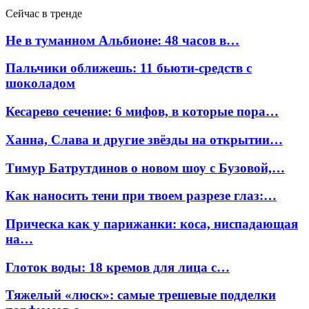
Сейчас в тренде
Не в туманном Альбионе: 48 часов в…
Пальчики оближешь: 11 бьюти-средств с
шоколадом
Кесарево сечение: 6 мифов, в которые пора…
Ханна, Слава и другие звёзды на открытии…
Тимур Батрутдинов о новом шоу с Бузовой,…
Как наносить тени при твоем разрезе глаз:…
Прическа как у парижанки: коса, ниспадающая
на…
Глоток воды: 18 кремов для лица с…
Тяжелый «люск»: самые трешевые подделки