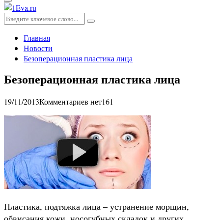
Основное
меню
Искать:
Поиск
Главная
Новости
Безоперационная пластика лица
Безоперационная пластика лица
19/11/2013
Комментариев нет
161
Пластика, подтяжка лица – устранение морщин,
обвисания кожи, носогубных складок и других