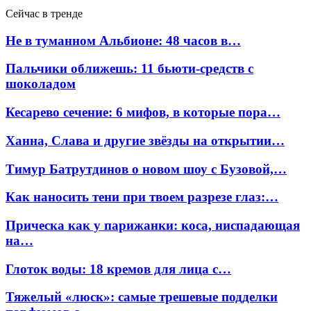
Сейчас в тренде
Не в туманном Альбионе: 48 часов в…
Пальчики оближешь: 11 бьюти-средств с
шоколадом
Кесарево сечение: 6 мифов, в которые пора…
Ханна, Слава и другие звёзды на открытии…
Тимур Батрутдинов о новом шоу с Бузовой,…
Как наносить тени при твоем разрезе глаз:…
Прическа как у парижанки: коса, ниспадающая
на…
Глоток воды: 18 кремов для лица с…
Тяжелый «люск»: самые трешевые подделки