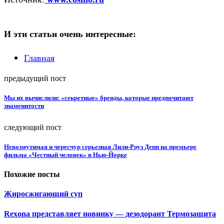
И эти статьи очень интересные:
Главная
предыдущий пост
Мы их вычислили: «секретные» бренды, которые предпочитают
знаменитости
следующий пост
Невозмутимая и чересчур серьезная Лили-Роуз Депп на премьере
фильма «Честный человек» в Нью-Йорке
Похожие посты
Жиросжигающий суп
Rexona представляет новинку — дезодорант Термозащита