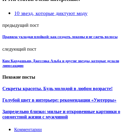
10 звезд, которые диктуют моду
предыдущий пост
Правила укладки плойкой: как создать локоны и не сжечь волосы
следующий пост
Ким Кардашьян, Джессика Альба и другие звезды, которые делали
липосакцию
Похожие посты
Секреты красоты. Будь молодой в любом возрасте!
Голубой цвет в интерьере: рекомендации «Уютерры»
Запредельно близко: милые и откровенные картинки о
совместной жизни с мужчиной
Комментарии