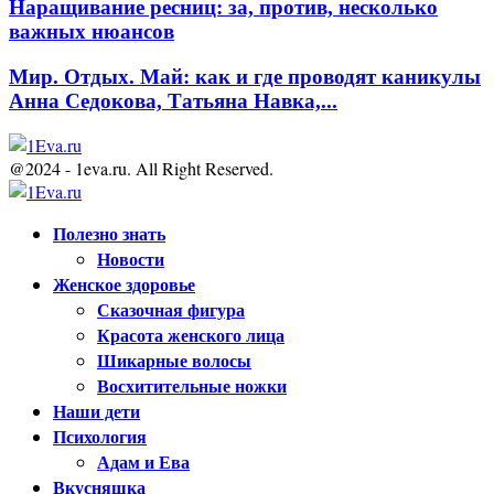
Наращивание ресниц: за, против, несколько
важных нюансов
Мир. Отдых. Май: как и где проводят каникулы
Анна Седокова, Татьяна Навка,...
@2024 - 1eva.ru. All Right Reserved.
Facebook
Twitter
Youtube
Полезно знать
Новости
Женское здоровье
Сказочная фигура
Красота женского лица
Шикарные волосы
Восхитительные ножки
Наши дети
Психология
Адам и Ева
Вкусняшка