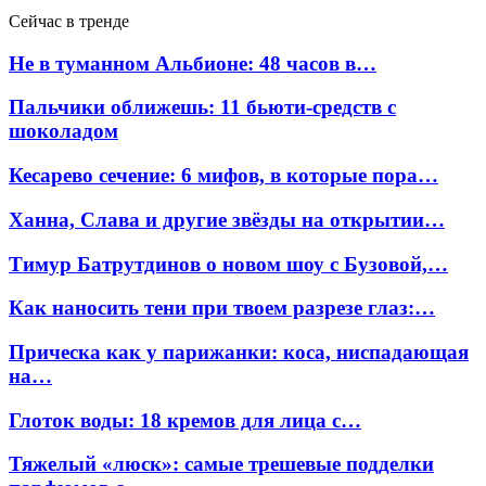
Сейчас в тренде
Не в туманном Альбионе: 48 часов в…
Пальчики оближешь: 11 бьюти-средств с
шоколадом
Кесарево сечение: 6 мифов, в которые пора…
Ханна, Слава и другие звёзды на открытии…
Тимур Батрутдинов о новом шоу с Бузовой,…
Как наносить тени при твоем разрезе глаз:…
Прическа как у парижанки: коса, ниспадающая
на…
Глоток воды: 18 кремов для лица с…
Тяжелый «люск»: самые трешевые подделки