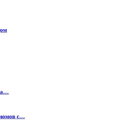
дом
на…
рфюмов с…