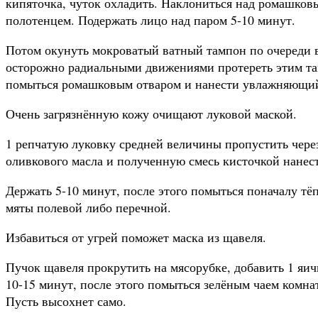
кипяточка, чуток охладить. Наклониться над ромашко
полотенцем. Подержать лицо над паром 5-10 минут.
Потом окунуть мокроватый ватный тампон по очереди в
осторожно радиальными движениями протереть этим т
помыться ромашковым отваром и нанести увлажняющий
Очень загрязнённую кожу очищают луковой маской.
1 репчатую луковку средней величины пропустить через
оливкового масла и полученную смесь кисточкой нанест
Держать 5-10 минут, после этого помыться поначалу тё
мяты полевой либо перечной.
Избавиться от угрей поможет маска из щавеля.
Пучок щавеля прокрутить на мясорубке, добавить 1 яич
10-15 минут, после этого помыться зелёным чаем комна
Пусть высохнет само.