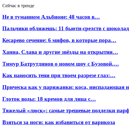
Сейчас в тренде
Не в туманном Альбионе: 48 часов в…
Пальчики оближешь: 11 бьюти-средств с шокола
Кесарево сечение: 6 мифов, в которые пора…
Ханна, Слава и другие звёзды на открытии…
Тимур Батрутдинов о новом шоу с Бузовой,…
Как наносить тени при твоем разрезе глаз:…
Прическа как у парижанки: коса, ниспадающая 
Глоток воды: 18 кремов для лица с…
Тяжелый «люск»: самые трешевые подделки па
Взяться за ноги: как избавиться от варикоза