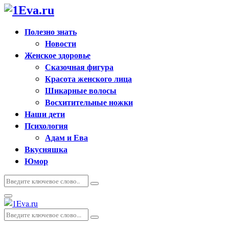
Полезно знать
Новости
Женское здоровье
Сказочная фигура
Красота женского лица
Шикарные волосы
Восхитительные ножки
Наши дети
Психология
Адам и Ева
Вкусняшка
Юмор
Искать:
Поиск
Основное
меню
Искать:
Поиск