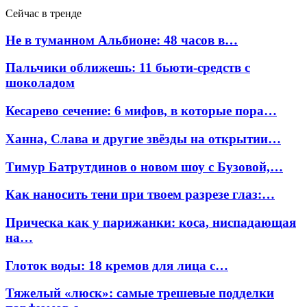
Сейчас в тренде
Не в туманном Альбионе: 48 часов в…
Пальчики оближешь: 11 бьюти-средств с
шоколадом
Кесарево сечение: 6 мифов, в которые пора…
Ханна, Слава и другие звёзды на открытии…
Тимур Батрутдинов о новом шоу с Бузовой,…
Как наносить тени при твоем разрезе глаз:…
Прическа как у парижанки: коса, ниспадающая
на…
Глоток воды: 18 кремов для лица с…
Тяжелый «люск»: самые трешевые подделки