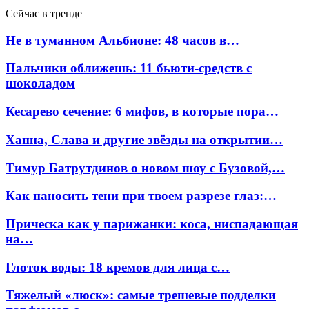
Сейчас в тренде
Не в туманном Альбионе: 48 часов в…
Пальчики оближешь: 11 бьюти-средств с
шоколадом
Кесарево сечение: 6 мифов, в которые пора…
Ханна, Слава и другие звёзды на открытии…
Тимур Батрутдинов о новом шоу с Бузовой,…
Как наносить тени при твоем разрезе глаз:…
Прическа как у парижанки: коса, ниспадающая
на…
Глоток воды: 18 кремов для лица с…
Тяжелый «люск»: самые трешевые подделки