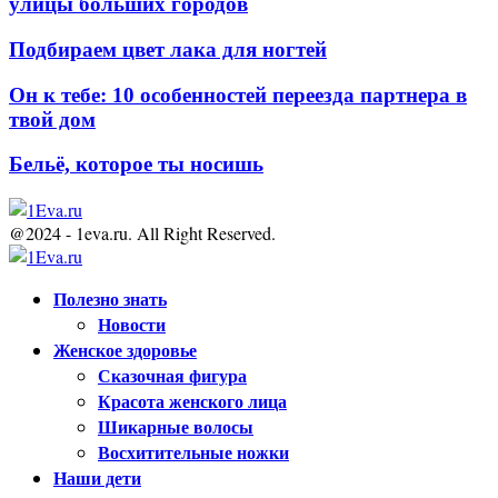
улицы больших городов
Подбираем цвет лака для ногтей
Он к тебе: 10 особенностей переезда партнера в
твой дом
Бельё, которое ты носишь
@2024 - 1eva.ru. All Right Reserved.
Facebook
Twitter
Youtube
Полезно знать
Новости
Женское здоровье
Сказочная фигура
Красота женского лица
Шикарные волосы
Восхитительные ножки
Наши дети