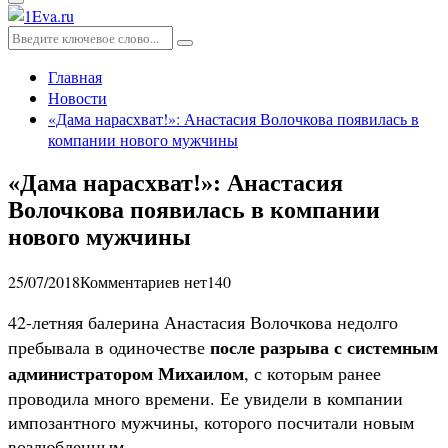
Основное
меню
Искать:
Поиск
Главная
Новости
«Дама нарасхват!»: Анастасия Волочкова появилась в
компании нового мужчины
«Дама нарасхват!»: Анастасия
Волочкова появилась в компании
нового мужчины
25/07/2018
Комментариев нет
140
42-летняя балерина Анастасия Волочкова недолго
после разрыва с системным
пребывала в одиночестве
администратором Михаилом
, с которым ранее
проводила много времени. Ее увидели в компании
импозантного мужчины, которого посчитали новым
возлюбленным.