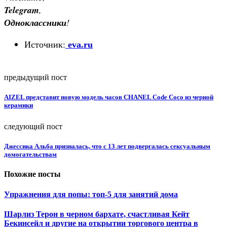
Telegram
,
Одноклассники
!
Источник:
eva.ru
предыдущий пост
AIZEL представит новую модель часов СHANEL Code Coco из черной
керамики
следующий пост
Джессика Альба призналась, что с 13 лет подвергалась сексуальным
домогательствам
Похожие посты
Упражнения для попы: топ-5 для занятий дома
Шарлиз Терон в черном бархате, счастливая Кейт
Бекинсейл и другие на открытии торгового центра в