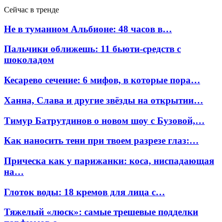
Сейчас в тренде
Не в туманном Альбионе: 48 часов в…
Пальчики оближешь: 11 бьюти-средств с
шоколадом
Кесарево сечение: 6 мифов, в которые пора…
Ханна, Слава и другие звёзды на открытии…
Тимур Батрутдинов о новом шоу с Бузовой,…
Как наносить тени при твоем разрезе глаз:…
Прическа как у парижанки: коса, ниспадающая
на…
Глоток воды: 18 кремов для лица с…
Тяжелый «люск»: самые трешевые подделки