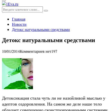
Основное
меню
Искать:
Поиск
Главная
Новости
Детокс натуральными средствами
Детокс натуральными средствами
10/01/2014
Комментариев нет
197
Детоксикация стала чуть ли не назойливой мыслью у
адептов оздоровления. На самом же деле наше тело
обладает совершенно сконструированными системами