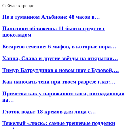
Сейчас в тренде
Не в туманном Альбионе: 48 часов в…
Пальчики оближешь: 11 бьюти-средств с
шоколадом
Кесарево сечение: 6 мифов, в которые пора…
Ханна, Слава и другие звёзды на открытии…
Тимур Батрутдинов о новом шоу с Бузовой,…
Как наносить тени при твоем разрезе глаз:…
Прическа как у парижанки: коса, ниспадающая
на…
Глоток воды: 18 кремов для лица с…
Тяжелый «люск»: самые трешевые подделки