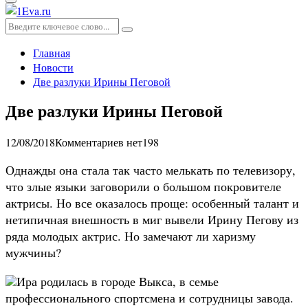
Основное
меню
Искать:
Поиск
Главная
Новости
Две разлуки Ирины Пеговой
Две разлуки Ирины Пеговой
12/08/2018
Комментариев нет
198
Однажды она стала так часто мелькать по телевизору,
что злые языки заговорили о большом покровителе
актрисы. Но все оказалось проще: особенный талант и
нетипичная внешность в миг вывели Ирину Пегову из
ряда молодых актрис. Но замечают ли харизму
мужчины?
Ира родилась в городе Выкса, в семье
профессионального спортсмена и сотрудницы завода.