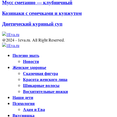
Мусс сметанно — клубничный
Козинаки с семечками и кунжутом
Диетический куриный суп
@2024 - 1eva.ru. All Right Reserved.
Facebook
Twitter
Youtube
Полезно знать
Новости
Женское здоровье
Сказочная фигура
Красота женского лица
Шикарные волосы
Восхитительные ножки
Наши дети
Психология
Адам и Ева
Вкусняшка