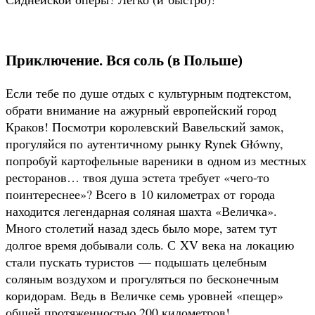
Приключение. Вся соль (в Польше)
Если тебе по душе отдых с культурным подтекстом,
обрати внимание на ажурный европейский город
Краков! Посмотри королевский Вавельский замок,
прогуляйся по аутентичному рынку Rynek Główny,
попробуй картофельные вареники в одном из местных
ресторанов… твоя душа эстета требует «чего-то
поинтереснее»? Всего в 10 километрах от города
находится легендарная соляная шахта «Величка».
Много столетий назад здесь было море, затем тут
долгое время добывали соль. С XV века на локацию
стали пускать туристов — подышать целебным
соляным воздухом и прогуляться по бесконечным
коридорам. Ведь в Величке семь уровней «пещер»
общей протяженностью 200 километров!