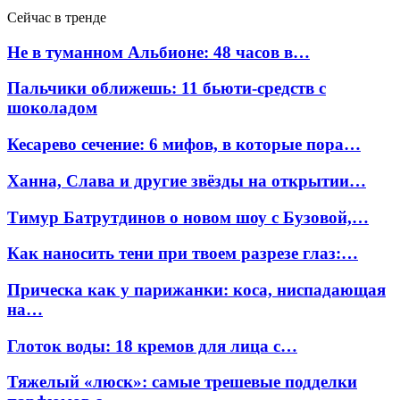
Сейчас в тренде
Не в туманном Альбионе: 48 часов в…
Пальчики оближешь: 11 бьюти-средств с
шоколадом
Кесарево сечение: 6 мифов, в которые пора…
Ханна, Слава и другие звёзды на открытии…
Тимур Батрутдинов о новом шоу с Бузовой,…
Как наносить тени при твоем разрезе глаз:…
Прическа как у парижанки: коса, ниспадающая
на…
Глоток воды: 18 кремов для лица с…
Тяжелый «люск»: самые трешевые подделки