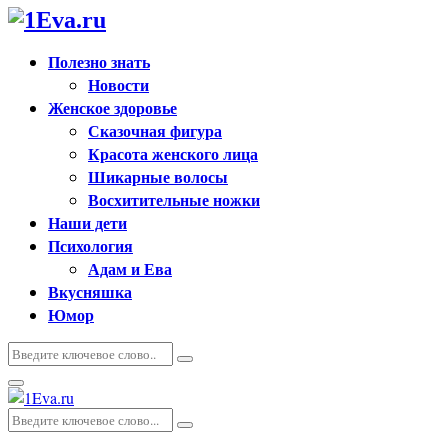
Полезно знать
Новости
Женское здоровье
Сказочная фигура
Красота женского лица
Шикарные волосы
Восхитительные ножки
Наши дети
Психология
Адам и Ева
Вкусняшка
Юмор
Искать:
Поиск
Основное
меню
Искать:
Поиск