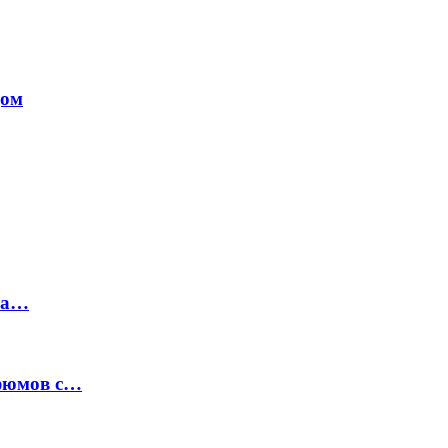
дом
на…
рфюмов с…