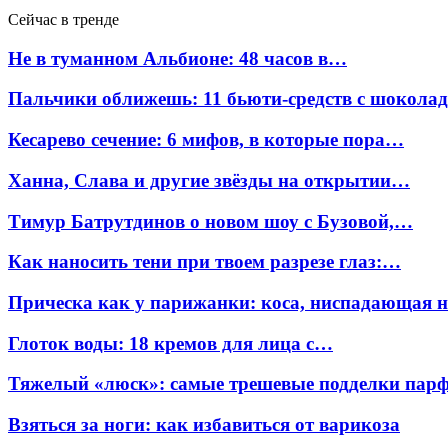
Сейчас в тренде
Не в туманном Альбионе: 48 часов в…
Пальчики оближешь: 11 бьюти-средств с шокола
Кесарево сечение: 6 мифов, в которые пора…
Ханна, Слава и другие звёзды на открытии…
Тимур Батрутдинов о новом шоу с Бузовой,…
Как наносить тени при твоем разрезе глаз:…
Прическа как у парижанки: коса, ниспадающая 
Глоток воды: 18 кремов для лица с…
Тяжелый «люск»: самые трешевые подделки па
Взяться за ноги: как избавиться от варикоза