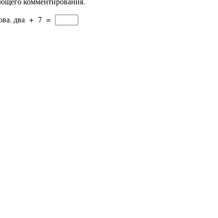
дующего комментирования.
ова.
два
+
7
=