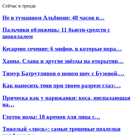
Сейчас в тренде
Не в туманном Альбионе: 48 часов в…
Пальчики оближешь: 11 бьюти-средств с
шоколадом
Кесарево сечение: 6 мифов, в которые пора…
Ханна, Слава и другие звёзды на открытии…
Тимур Батрутдинов о новом шоу с Бузовой,…
Как наносить тени при твоем разрезе глаз:…
Прическа как у парижанки: коса, ниспадающая
на…
Глоток воды: 18 кремов для лица с…
Тяжелый «люск»: самые трешевые подделки