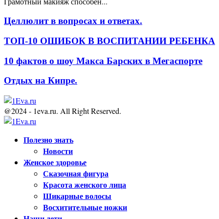
Грамотный макияж способен...
Целлюлит в вопросах и ответах.
ТОП-10 ОШИБОК В ВОСПИТАНИИ РЕБЕНКА
10 фактов о шоу Макса Барских в Мегаспорте
Отдых на Кипре.
@2024 - 1eva.ru. All Right Reserved.
Facebook
Twitter
Youtube
Полезно знать
Новости
Женское здоровье
Сказочная фигура
Красота женского лица
Шикарные волосы
Восхитительные ножки
Наши дети