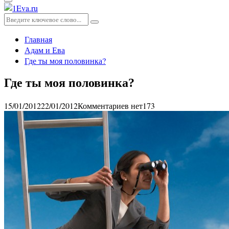
Основное
меню
Искать:
Поиск
Главная
Адам и Ева
Где ты моя половинка?
Где ты моя половинка?
15/01/2012
22/01/2012
Комментариев нет
173