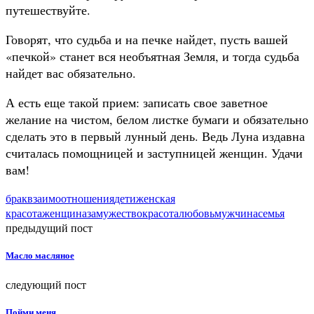
путешествуйте.
Говорят, что судьба и на печке найдет, пусть вашей
«печкой» станет вся необъятная Земля, и тогда судьба
найдет вас обязательно.
А есть еще такой прием: записать свое заветное
желание на чистом, белом листке бумаги и обязательно
сделать это в первый лунный день. Ведь Луна издавна
считалась помощницей и заступницей женщин. Удачи
вам!
брак
взаимоотношения
дети
женская
красота
женщина
замужество
красота
любовь
мужчина
семья
предыдущий пост
Масло масляное
следующий пост
Пойми меня.