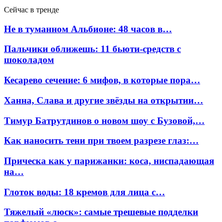
Сейчас в тренде
Не в туманном Альбионе: 48 часов в…
Пальчики оближешь: 11 бьюти-средств с
шоколадом
Кесарево сечение: 6 мифов, в которые пора…
Ханна, Слава и другие звёзды на открытии…
Тимур Батрутдинов о новом шоу с Бузовой,…
Как наносить тени при твоем разрезе глаз:…
Прическа как у парижанки: коса, ниспадающая
на…
Глоток воды: 18 кремов для лица с…
Тяжелый «люск»: самые трешевые подделки