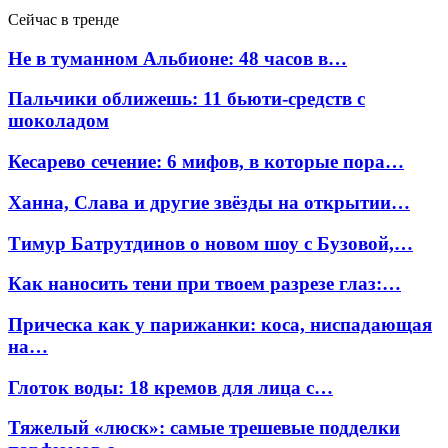
Сейчас в тренде
Не в туманном Альбионе: 48 часов в…
Пальчики оближешь: 11 бьюти-средств с
шоколадом
Кесарево сечение: 6 мифов, в которые пора…
Ханна, Слава и другие звёзды на открытии…
Тимур Батрутдинов о новом шоу с Бузовой,…
Как наносить тени при твоем разрезе глаз:…
Прическа как у парижанки: коса, ниспадающая
на…
Глоток воды: 18 кремов для лица с…
Тяжелый «люск»: самые трешевые подделки