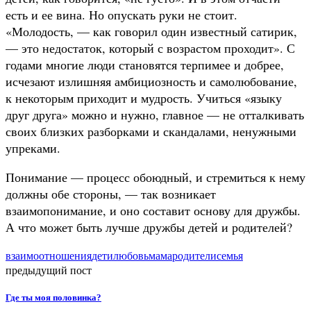
есть и ее вина. Но опускать руки не стоит.
«Молодость, — как говорил один известный сатирик,
— это недостаток, который с возрастом проходит». С
годами многие люди становятся терпимее и добрее,
исчезают излишняя амбициозность и самолюбование,
к некоторым приходит и мудрость. Учиться «языку
друг друга» можно и нужно, главное — не отталкивать
своих близких разборками и скандалами, ненужными
упреками.
Понимание — процесс обоюдный, и стремиться к нему
должны обе стороны, — так возникает
взаимопонимание, и оно составит основу для дружбы.
А что может быть лучше дружбы детей и родителей?
взаимоотношения
дети
любовь
мама
родители
семья
предыдущий пост
Где ты моя половинка?