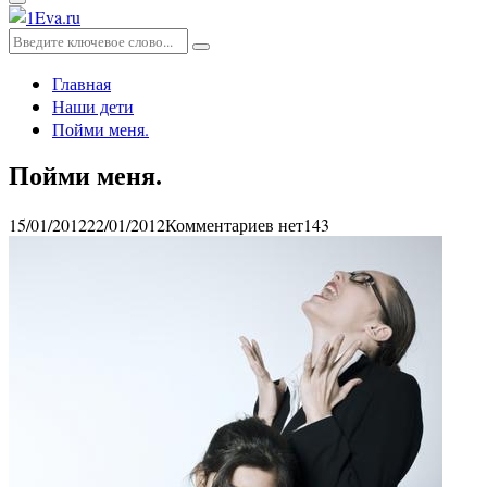
Основное
меню
Искать:
Поиск
Главная
Наши дети
Пойми меня.
Пойми меня.
15/01/2012
22/01/2012
Комментариев нет
143