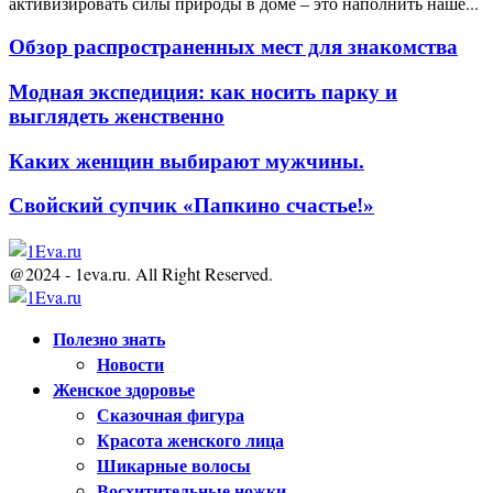
активизировать силы природы в доме – это наполнить наше...
Обзор распространенных мест для знакомства
Модная экспедиция: как носить парку и
выглядеть женственно
Каких женщин выбирают мужчины.
Свойский супчик «Папкино счастье!»
@2024 - 1eva.ru. All Right Reserved.
Facebook
Twitter
Youtube
Полезно знать
Новости
Женское здоровье
Сказочная фигура
Красота женского лица
Шикарные волосы
Восхитительные ножки