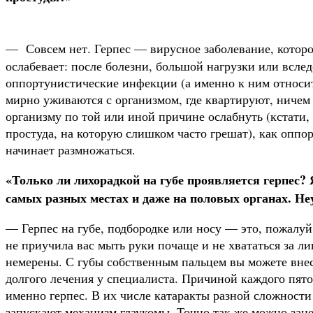
— Совсем нет. Герпес — вирусное заболевание, которое
ослабевает: после болезни, боль­шой нагрузки или вслед
оппортунистические инфекции (а именно к ним относит
мирно уживаются с организмом, где квартируют, ничем 
организму по той или иной причине ослабнуть (кстати, 
простуда, на кото­рую слишком часто грешат), как оппор
начинает размножаться.
«Только ли лихорадкой на губе проявляется герпес? 
самых разных местах и даже на половых органах. Не
— Герпес на губе, подбородке или носу — это, пожалуй,
не приучила вас мыть руки почаще и не хвататься за лиц
немерены. С губы собственным пальцем вы може­те внес
долгого лечения у специалиста. Причиной каждого пято
именно герпес. В их числе катаракты раз­ной сложност
запускают механизм глаукомы. Точно так же можно зане