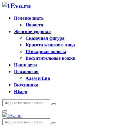
Полезно знать
Новости
Женское здоровье
Сказочная фигура
Красота женского лица
Шикарные волосы
Восхитительные ножки
Наши дети
Психология
Адам и Ева
Вкусняшка
Юмор
Искать:
Поиск
Основное
меню
Искать:
Поиск