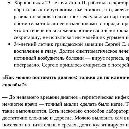
Хорошенькая 23-летняя Инна П. работала секретар
обратилась к вирусологам, выяс­нилось, что, являя
разила последовательно трех сексуальных партнер
обстоятельств были ее началь­никами в порядке пр
что он теперь на всю жизнь останется инфицирова
секретаршу, не испытывая ни малейших угрызений
34-летний летчик гражданской авиации Сергей С. о
воспаление в глазу. Долгое симп­томатическое леч
ис­тинный возбудитель болезни — вирус герпеса, з
пострадало. Сергею пришлось смириться с потере
«Как можно поставить диагноз: только ли по клинич
способы?»
— До недавнего времени диагноз «герпетическая инфек
немногие врачи — точный анализ сделать было негде. Т
такие выполняются. Есть несколько способов ла­боратор
достаточно сложные и дорогие. Можно выловить сам вир
поселяют на питательных средах, долго культи­вируют 