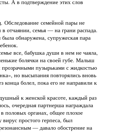
сты. А в подтверждение этих слов
д. Обследование семейной пары не
 в отчаянии, семья — на грани распада.
 была обнаружена, супружеская пара
ебенок.
емье все, бабушка души в нем не чаяла,
ленькие болячки на своей губе. Малыш
ся прозрачными пузырьками с жидкостью
нка», но высыпания по­вторялись вновь
з конца болел, пока его не направили к
душ­ный к женской красоте, каждый раз
лось, очередная партнерша награж­дала
 в половых органах, общее плохое
у вирус простого герпеса, был
 резонансным — давало обострение на