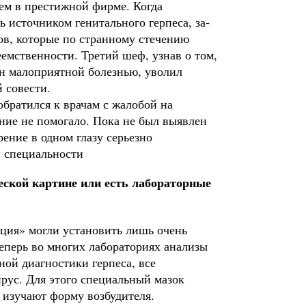
ем в престижной фирме. Когда
сь источником генитального герпеса, за­
ов, кото­рые по странному стечению
еемственности. Третий шеф, узнав о том,
н мало­приятной болезнью, уволил
 совести.
бра­тился к врачам с жалобой на
ение не помогало. Пока не был выявлен
рение в одном глазу серьезно
й специальности
еской картине или есть лабораторные
­ция» могли установить лишь очень
еперь во многих лабораториях анализы
ной диагностики герпеса, все
ус. Для этого специаль­ный мазок
и изучают форму возбудителя.