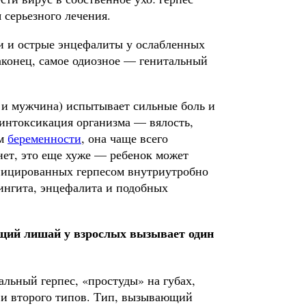
 серьезного лечения.
и и острые энцефалиты у ослабленных
аконец, самое одиозное — генитальный
 и мужчина) испытывает сильные боль и
 интоксикация организ­ма — вялость,
ем
беременности
, она чаще всего
ет, это еще хуже — ребенок может
нфицированных герпесом внутриутробно
нингита, энцефалита и подобных
ющий лишай у взрослых вызывает один
тальный герпес, «простуды» на губах,
 и второго типов. Тип, вы­зывающий