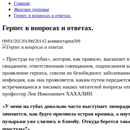
Главная
Женское здоровье
Герпес в вопросах и ответах.
Герпес в вопросах и ответах.
09/01/2012
01/06/2014
2 комментария
309
« Простуда на губах», которая, как правило, высы­пает
свиданием, ответственным совещанием, подписанием ва
проявление герпе­са, совсем не безобидного заболевания
инфекция, как она проявляется, ка­ким путем передается
встречающиеся в письмах наших читателей во­просы от
профес­сор Лев Николаевич ХАХАЛИН.
«У меня на губах довольно часто выступает лихорадк
зачешется, как будто прилипла острая крошка, а на
пузырьки уже слились в блямбу. Откуда берется так
простуды?»