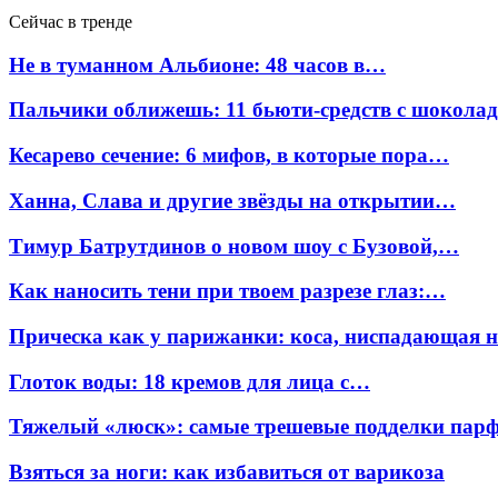
Сейчас в тренде
Не в туманном Альбионе: 48 часов в…
Пальчики оближешь: 11 бьюти-средств с шокола
Кесарево сечение: 6 мифов, в которые пора…
Ханна, Слава и другие звёзды на открытии…
Тимур Батрутдинов о новом шоу с Бузовой,…
Как наносить тени при твоем разрезе глаз:…
Прическа как у парижанки: коса, ниспадающая 
Глоток воды: 18 кремов для лица с…
Тяжелый «люск»: самые трешевые подделки па
Взяться за ноги: как избавиться от варикоза