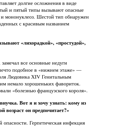
тавляет долгие осложнения в виде
ертый и пятый типы вы­зывают опасные
 и мононуклеоз. Шестой тип обнаружен
ожденных с красивым названием
азы­вают «лихорадкой», «простудой»,
 замечал все основные недуги
и нечто подобное в «нижнем этаже» —
ороля Людовика XIV Генитальным
 им немало хорошеньких фавори­ток.
овали «болезнью французского короля».
внучка. Вот я и хочу узнать: кому из
ой возраст он предпочитает?»
й опасности. Герпетическая инфекция