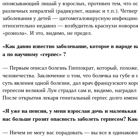
опоясывающий лишай у взрослых, противен тем, что ос
различных неврал­гий (радикулит, ишиас и т.п.). Четв
заболевания у детей — цитомегаловирусную инфекцию
относи­тельно недавно — возбудитель краснухи новор
«розиола». И это, видимо, не предел.
«Как давно известно заболевание, которое в народе н
а по научному «герпес» ?
— Первым описал болезнь Гиппократ, который, похоже,
человечества. Заключение о том, что болячка на губе 
суть явления одной болезни, дал врач французского к
герпесом великий Луи страдал сам и, видимо, наградил
После открытия лекаря генитальный герпес долго име­н
«Я
уже на пенсии, у меня взрослая дочь и маленькая 
нас больше грозит опасность заболеть герпесом?
Как
— Ничем не могу вас порадовать — вы все в одинаково