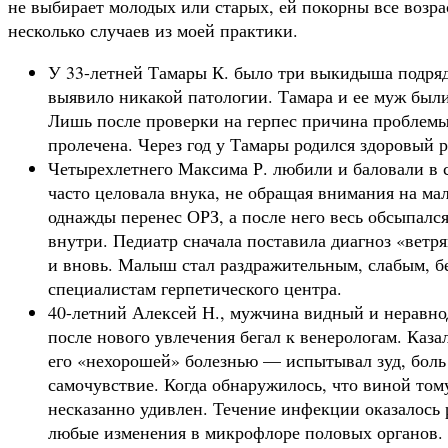
не выбирает молодых или старых, ей покорны все возра
несколько случаев из моей практики.
У 33-летней Тамары К. было три выкидыша подря
выявило никакой патологии. Тамара и ее муж были
Лишь после проверки на герпес причина проблемы
пролечена. Через год у Тамары родился здоровый р
Четырехлетнего Максима Р. любили и баловали в с
часто целовала внука, не обращая внимания на ма
однажды перенес ОРЗ, а после него весь обсыпал
внутри. Педиатр сначала поставила диагноз «ветря
и вновь. Малыш стал раздражительным, слабым, бе
специали­стам герпетического центра.
40-летний Алексей Н., мужчина видный и неравно
после нового увлечения бегал к венерологам. Каза
его «нехорошей» болезнью — испытывал зуд, боль
самочувствие. Когда обнару­жилось, что виной том
несказанно удивлен. Течение инфекции оказалось
любые изменения в микрофлоре по­ловых органов.