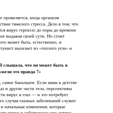
 про­является, когда организм
ствие тяжелого стресса. Дело в том, что
ся вирус герпеса) до поры до времени
не выдавая своей сути. Но стоит
это может быть, естественно, и
тунист вылезает из «теплого угла» и
Я слы­шала, что он может быть в
ужели это правда ?»
 са­мое банальное. Если мама в детстве
о и другие части тела, пер­спективы
ти вирус в глаз — и это потребует
го случая глазных за­болеваний служит
и и начальные изменения, которые
сти вирус в собственное ухо: герпес