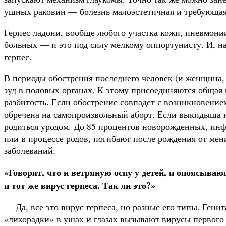
ушных раковин — болезнь малоэсте­тичная и требующая
Герпес ладони, вообще любого участка кожи, пневмони
больных — и это под силу мелкому оппортунисту. И, н
герпес.
В периоды обострения последнего человек (и женщина,
зуд в половых орга­нах. К этому присоединяются общая
разбитость. Если обострение совпадет с воз­никновени
обречена на самопроизвольный аборт. Если выкидыша н
родиться уродом. До 85 процентов новорож­денных, и
или в процессе родов, погибают после рождения от ме
заболеваний.
«Говорят, что и ветряную оспу у детей, и опоясыва
и тот же вирус герпеса. Так ли это?»
— Да, все это вирус герпеса, но разные его типы. Гени­
«лихорадки» в ушах и глазах вызывают вирусы первого