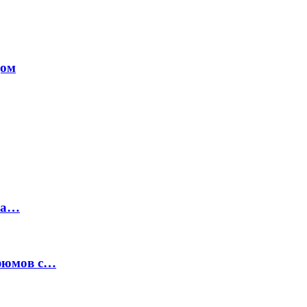
дом
на…
рфюмов с…