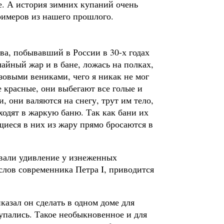
е. А история зимних купаний очень
римеров из нашего прошлого.
тва, побывавший в России в 30-х годах
чайный жар и в бане, ложась на полках,
езовыми вениками, чего я никак не мог
е крас­ные, они выбегают все голые и
, они валяются на снегу, трут им тело,
ходят в жаркую баню. Так как бани их
иеся в них из жару пря­мо бросаются в
­вали удивление у изнеженных
слов современника Петра I, приво­дится
­казал он сделать в одном доме для
упались. Такое необыкновен­ное и для