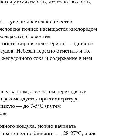
ется утомляемость, ис­чезают вялость,
и — увеличивается количество
 человека полнее насыщается кис­лородом
вождаются сгоранием
стности жира и холестерина — одних из
судов. Небезынтересно отметить и то,
елудочного сока и со­держание в нем
ным ваннам, а уж затем переходить к
 рекомендуется при тем­пературе
 низкую — до 7-5°С (путем
уля.
лодного воздуха, можно начинать
бтирания или обливания — 28-27°С, а для