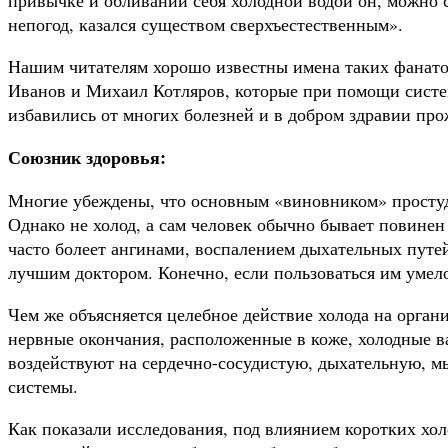
непо­год, казался существом сверхъестественным».
Нашим читателям хорошо известны имена таких фана­т
Иванов и Михаил Котляров, которые при помощи систе
избавились от многих болезней и в добром здравии пр
Союзник здоровья:
Многие убеждены, что основным «виновником» простуд­
Однако не холод, а сам че­ловек обычно бывает повинен 
часто болеет ангинами, воспалением дыхательных путей
лучшим доктором. Конечно, если пользоваться им умел
Чем же объясняется целебное действие холода на орган
нервные окончания, рас­положенные в коже, холодные 
воздействуют на сердечно-сосудистую, дыхательную, 
системы.
Как показали исследования, под влиянием коротких х