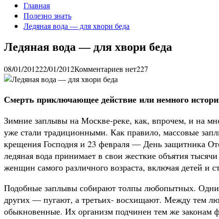
Главная
Полезно знать
Ледяная вода — для хвори беда
Ледяная вода — для хвори беда
08/01/2012
22/01/2012
Комментариев нет
227
Смерть приключающее действие или немного истори
Зимние заплывы на Москве-реке, как, впрочем, и на мно
уже стали традицион­ными. Как правило, массовые зап
крещения Господня и 23 февраля — День за­щитника Оте
ледяная вода принимает в свои жесткие объятия тысячи
женщин самого различного возра­ста, включая детей и с
Подобные заплывы собирают толпы любопытных. Одних
других — пугают, а третьих- восхищают. Между тем лю
обыкновенные. Их организм подчинен тем же зако­нам ф