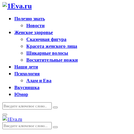
Полезно знать
Новости
Женское здоровье
Сказочная фигура
Красота женского лица
Шикарные волосы
Восхитительные ножки
Наши дети
Психология
Адам и Ева
Вкусняшка
Юмор
Искать:
Поиск
Основное
меню
Искать:
Поиск