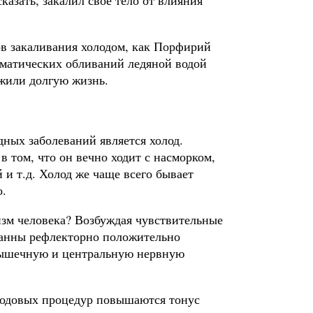
ов закаливания холодом, как Порфирий
матических обливаний ледяной водой
ожили долгую жизнь.
ных заболеваний является холод.
в том, что он вечно ходит с на­сморком,
 и т.д. Холод же чаще всего бывает
о.
изм человека? Возбуждая чувствительные
ванны рефлекторно положитель­но
мы­шечную и центральную нервную
олодовых процедур повышаются тонус