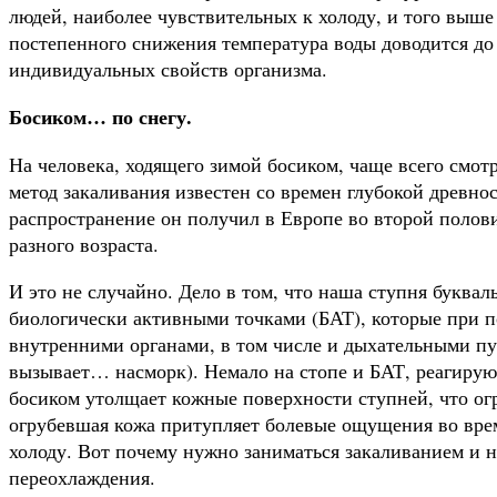
людей, наиболее чувствительных к холоду, и того выше
постепенного сниже­ния температура воды доводится до 
индивидуальных свойств организма.
Босиком… по снегу.
На человека, ходящего зимой босиком, чаще всего смотр
метод закаливания известен со времен глубокой древно
распространение он получил в Европе во второй полови
разного возраста.
И это не случайно. Дело в том, что наша ступня букв
биологически активными точ­ками (БАТ), которые при 
внутренними органами, в том числе и дыхательными пу
вызывает… насморк). Нема­ло на стопе и БАТ, реагирую
босиком утолщает кожные поверхности ступней, что огр
огрубевшая кожа притуп­ляет болевые ощущения во врем
холоду. Вот почему нужно заниматься закаливанием и н
переохлаждения.