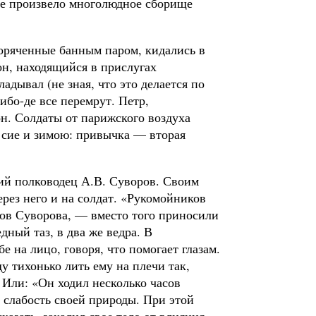
ие произвело многолюдное сборище
­горяченные банным паром, кидались в
н, находящийся в при­слугах
адывал (не зная, что это делается по
 ибо-де все перемрут. Петр,
он. Солдаты от парижского воздуха
т сие и зимою: привычка — вторая
ий полководец А.В. Суворов. Своим
рез него и на солдат. «Ру­комойников
ков Суворова, — вместо того приносили
дный таз, в два же ведра. В
е на лицо, говоря, что помогает глазам.
 тихонько лить ему на плечи так,
 Или: «Он ходил несколько часов
 слабость сво­ей природы. При этой
азать, закалил свое тело от влияния