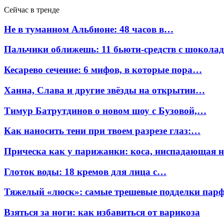
Сейчас в тренде
Не в туманном Альбионе: 48 часов в…
Пальчики оближешь: 11 бьюти-средств с шокола
Кесарево сечение: 6 мифов, в которые пора…
Ханна, Слава и другие звёзды на открытии…
Тимур Батрутдинов о новом шоу с Бузовой,…
Как наносить тени при твоем разрезе глаз:…
Прическа как у парижанки: коса, ниспадающая 
Глоток воды: 18 кремов для лица с…
Тяжелый «люск»: самые трешевые подделки па
Взяться за ноги: как избавиться от варикоза