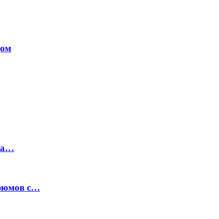
дом
на…
рфюмов с…