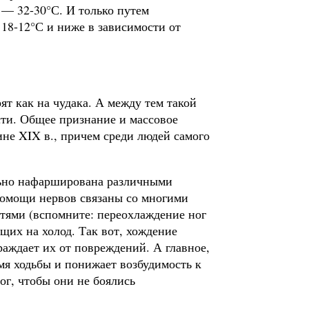
 — 32-30°С. И только путем
18-12°С и ниже в зависи­мости от
ят как на чудака. А между тем такой
сти. Общее признание и массовое
не XIX в., причем среди людей самого
ально нафарширована различными
помощи нервов связаны со многими
тями (вспомните: переохлаждение ног
щих на холод. Так вот, хождение
аж­дает их от повреждений. А главное,
я ходьбы и понижает возбуди­мость к
ог, чтобы они не боялись