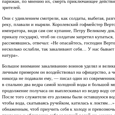
парижан, по мнению их, смерть приключающее действ
зрителей.
Они с удивлением смотрели, как солдаты, выбегая, раз
реку, плавали и ны­ряли. Королевский гофмейстер Верто
императора, видя сам сие купание, Петру Великому докл
приказу государя), чтоб он солдатам запретил купаться,
рассмеявшись, отвечал: «Не опасайтесь, господин Вер­т
несколько ослабли, так закаливают себя… У нас бывае
натура».
Большое внимание закаливанию воинов уделял и вели­к
личным примером он воздействовал на офицерство, а че
никогда не подавали ему, — писал один из со­временни
в спальню два ведра самой холодной воды и большой ме
продолжение получаса он выплескивал из ведер воду себ
После того служители его должны были оставшуюся воду
чтобы вода, скатываясь ручейком, кати­лась к локтям…»
обнажен­ным, чтоб приучить себя к холоду и превозмочь
привычке и обливании себя холодной водой он, можно ск