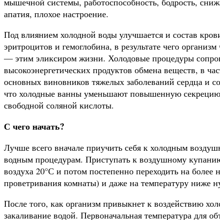
мышечной системы, работоспособность, бодрость, снижа
апатия, плохое настроение.
Под влиянием холодной воды улучшается и состав кров
эритроцитов и гемоглобина, в результате чего организм
— этим эликсиром жизни. Холодовые процедуры сопро
высокоэнергетических продук­тов обмена веществ, в ча
основных виновников тяжелых заболеваний сердца и со­
что холодные ванны уменьшают повышенную секрецию ж
свободной соляной кислоты.
С чего начать?
Лучше всего вначале приучить себя к холодным воздуш­
водным процедурам. Приступать к воздушному купанию
воздуха 20°С и потом постепенно переходить на бо­лее
проветривания комнаты) и даже на температуру ниже н
После того, как организм привыкнет к воздействию хо­
закаливание водой. Пер­воначальная температура для о