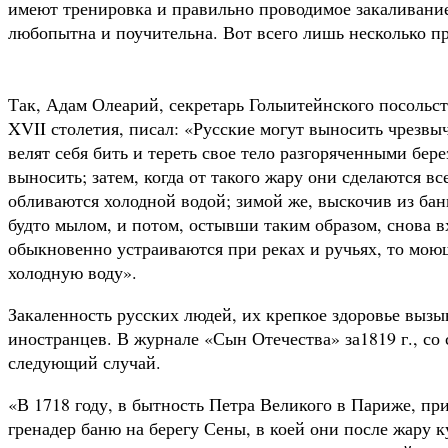
имеют трениров­ка и правильно проводимое закаливани
любопытна и поучительна. Вот всего лишь не­сколько п
Так, Адам Олеарий, секретарь Голыитейнского посоль­с
XVII столетия, пи­сал: «Русские могут выносить чрезвы
велят себя бить и тереть свое тело разгоря­ченными бер
выно­сить; затем, когда от такого жару они сделаются вс
обливаются холодной водой; зимой же, выскочив из бани
будто мылом, и потом, остывши таким образом, снова в
обыкновенно устра­иваются при реках и ручьях, то моющ
холодную воду».
Закаленность русских людей, их крепкое здоровье вызы
иностранцев. В журнале «Сын Отечества» за1819 г., со 
следующий случай.
«В 1718 году, в бытность Петра Великого в Париже, при
гренадер баню на берегу Сены, в коей они после жару к