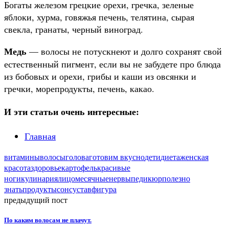
Богаты железом грецкие орехи, гречка, зеленые
яблоки, хурма, говяжья печень, телятина, сырая
свекла, гранаты, черный виноград.
Медь
— волосы не потускнеют и долго сохранят свой
естественный пигмент, если вы не забудете про блюда
из бобовых и орехи, грибы и каши из овсянки и
гречки, морепродукты, печень, какао.
И эти статьи очень интересные:
Главная
витамины
волосы
голова
готовим вкусно
дети
диета
женская
красота
здоровье
картофель
красивые
ноги
кулинария
лицо
месячные
нервы
педикюр
полезно
знать
продукты
сон
сустав
фигура
предыдущий пост
По каким волосам не плачут.