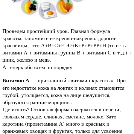
Проведем простейший урок. Главная формула
красоты, запомните ее крепко-накрепко, дорогие
красавицы,- это А+В+С+Е-Ю+К+Р+Р+РР+Н (то есть
витамин А + витамины группы В + витамин С и т.д.) +
цинк, железо и медь.
А теперь обо всем по порядку.
Витамин А
— признанный «витамин красоты». При
его недостатке кожа на локтях и коленях становится
грубой, утолщается, кожа на лице шелушится,
образуются ранние морщины.
Где искать? Основная форма содержится в печени,
говяжьем сердце, сливках, сметане, молоке. Зато
каротина (провитамина А) много в красных и
оранжевых овощах и фруктах, только для усвоения