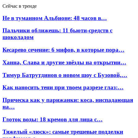
Сейчас в тренде
Не в туманном Альбионе: 48 часов в…
Пальчики оближешь: 11 бьюти-средств с
шоколадом
Кесарево сечение: 6 мифов, в которые пора…
Ханна, Слава и другие звёзды на открытии…
Тимур Батрутдинов о новом шоу с Бузовой,…
Как наносить тени при твоем разрезе глаз:…
Прическа как у парижанки: коса, ниспадающая
на…
Глоток воды: 18 кремов для лица с…
Тяжелый «люск»: самые трешевые подделки