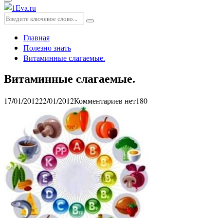
Основное
меню
Искать:
Поиск
Главная
Полезно знать
Витаминные слагаемые.
Витаминные слагаемые.
17/01/2012
22/01/2012
Комментариев нет
180