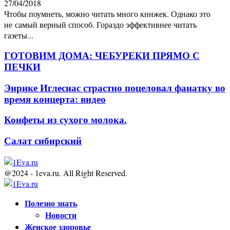
27/04/2018
Чтобы поумнеть, можно читать много книжек. Однако это
не самый верный способ. Гораздо эффективнее читать
газеты...
ГОТОВИМ ДОМА: ЧЕБУРЕКИ ПРЯМО С
ПЕЧКИ
Энрике Иглесиас страстно поцеловал фанатку во
время концерта: видео
Конфеты из сухого молока.
Салат сибирский
@2024 - 1eva.ru. All Right Reserved.
Facebook
Twitter
Youtube
Полезно знать
Новости
Женское здоровье