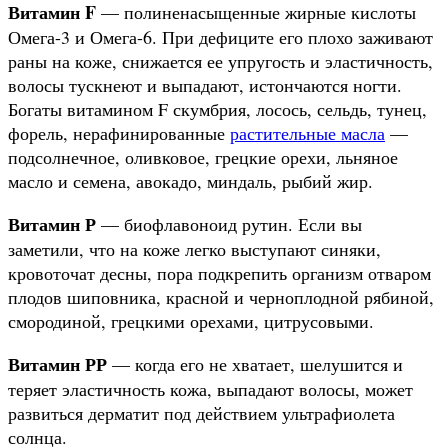
Витамин F
— полиненасыщенные жирные кислоты
Омега-3 и Омега-6. При дефиците его плохо заживают
раны на коже, снижается ее упругость и эластичность,
волосы тускнеют и выпадают, истончаются ногти.
Богаты витамином F скумбрия, лосось, сельдь, тунец,
форель, нерафинированные
растительные масла
—
подсолнечное, оливковое, грецкие орехи, льняное
масло и семена, авокадо, миндаль, рыбий жир.
Витамин Р
— биофлавоноид рутин. Если вы
заметили, что на коже легко выступают синяки,
кровоточат десны, пора подкрепить организм отваром
плодов шиповника, красной и черноплодной рябиной,
смородиной, грецкими орехами, цитрусовыми.
Витамин РР
— когда его не хватает, шелушится и
теряет эластичность кожа, выпадают волосы, может
развиться дерматит под действием ультрафиолета
солнца.