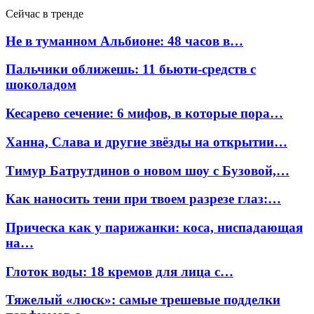
Сейчас в тренде
Не в туманном Альбионе: 48 часов в…
Пальчики оближешь: 11 бьюти-средств с
шоколадом
Кесарево сечение: 6 мифов, в которые пора…
Ханна, Слава и другие звёзды на открытии…
Тимур Батрутдинов о новом шоу с Бузовой,…
Как наносить тени при твоем разрезе глаз:…
Прическа как у парижанки: коса, ниспадающая
на…
Глоток воды: 18 кремов для лица с…
Тяжелый «люск»: самые трешевые подделки