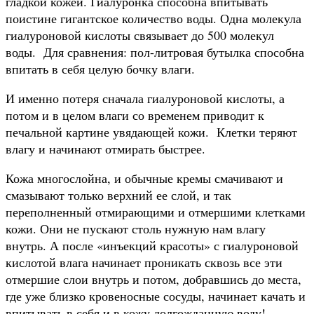
гладкой кожей. Гиалуронка способна впитывать
поистине гигантское количество воды. Одна молекула
гиалуроновой кислоты связывает до 500 молекул
воды. Для сравнения: пол-литровая бутылка способна
впитать в себя целую бочку влаги.
И именно потеря сначала гиалуроновой кислоты, а
потом и в целом влаги со временем приводит к
печальной картине увядающей кожи. Клетки теряют
влагу и начинают отмирать быстрее.
Кожа многослойна, и обычные кремы смачивают и
смазывают только верхний ее слой, и так
переполненный отмирающими и отмершими клетками
кожи. Они не пускают столь нужную нам влагу
внутрь. А после «инъекций красоты» с гиалуроновой
кислотой влага начинает проникать сквозь все эти
отмершие слои внутрь и потом, добравшись до места,
где уже близко кровеносные сосуды, начинает качать и
впитывать в себя и в кожу долгожданную воду!